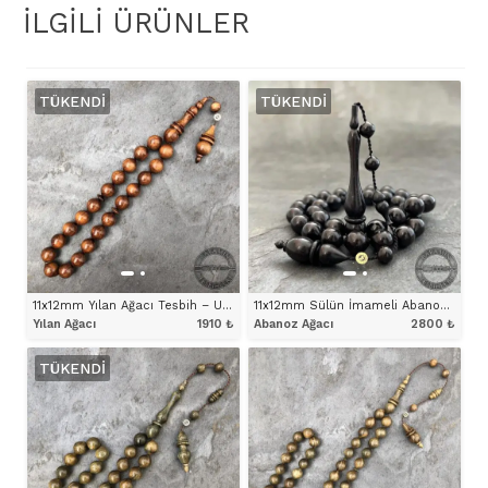
İLGILI ÜRÜNLER
TÜKENDI
TÜKENDI
11x12mm Yılan Ağacı Tesbih – Uçlu Küre Maskot (Efe) Model
11x12mm Sülün İmameli Abanoz Ağacı Tesbih
Yılan Ağacı
1910
₺
Abanoz Ağacı
2800
₺
TÜKENDI
ÜRÜNÜ İNCELE
ÜRÜNÜ İNCELE