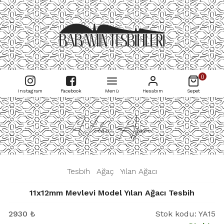
0
Instagram
Facebook
Menü
Hesabım
Sepet
Yılan Ağacı
|
Tesbih
|
Ağaç
|
Yılan Ağacı
|
11x12mm Mevlevi Model Yılan Ağacı Tesbih
2930
₺
Stok kodu:
YA15