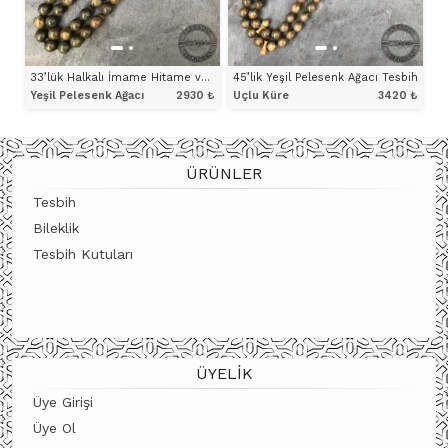
33’lük Halkalı İmame Hitame ve Sikke İşçilikli Yeşil Pelesenk Ağacı Tesbih
45’lik Yeşil Pelesenk Ağacı Tesbih
Yeşil Pelesenk Ağacı
2930
₺
Uçlu Küre
3420
₺
ÜRÜNÜ İNCELE
ÜRÜNÜ İNCELE
ÜRÜNLER
Tesbih
Bileklik
Tesbih Kutuları
ÜYELIK
Üye Girişi
Üye Ol