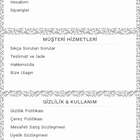
Hesabım
Siparişler
MÜŞTERI HIZMETLERI
Sıkça Sorulan Sorular
Teslimat ve İade
Hakkımızda
Bize Ulaşın
GIZLILIK & KULLANIM
Gizlilik Politikası
Çerez Politikası
Mesafeli Satış Sözleşmesi
Üyelik Sözleşmesi