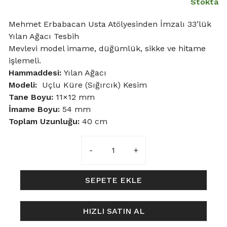
Stokta
Mehmet Erbabacan Usta Atölyesinden İmzalı 33’lük
Yılan Ağacı Tesbih
Mevlevi model imame, düğümlük, sikke ve hitame
işlemeli.
Hammaddesi:
Yılan Ağacı
Modeli:
Uçlu Küre (Sığırcık) Kesim
Tane Boyu
:
11×12 mm
İmame Boyu:
54 mm
Toplam Uzunluğu:
40 cm
11x12mm
Mevlevi
Model
Yılan
SEPETE EKLE
Ağacı
Tesbih
HIZLI SATIN AL
adet