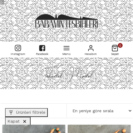
0
Instagram
Facebook
Menü
Hesabım
Sepet
Tekerlek Model
Ürünleri filtrele
Kapat
HAMMADDE