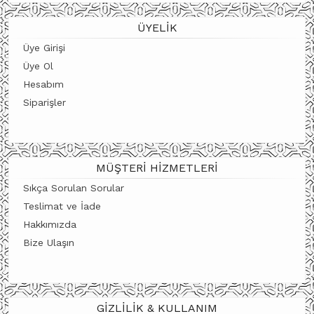
ÜYELIK
Üye Girişi
Üye Ol
Hesabım
Siparişler
MÜŞTERI HIZMETLERI
Sıkça Sorulan Sorular
Teslimat ve İade
Hakkımızda
Bize Ulaşın
GIZLILIK & KULLANIM