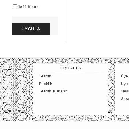
BOYU
6x11,5mm
UYGULA
ÜRÜNLER
Tesbih
Üye 
Bileklik
Üye
Tesbih Kutuları
Hes
Sipa