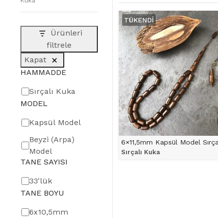
Kuka
TÜKENDI
Ürünleri
filtrele
Kapat
HAMMADDE
HAMMADDE
Sırçalı Kuka
MODEL
MODEL
Kapsül Model
Beyzi (Arpa)
Model
Sırçalı Kuka
TANE SAYISI
ÜRÜNÜ İNCELE
TANE
33'lük
TANE BOYU
SAYISI
TANE
6x10,5mm