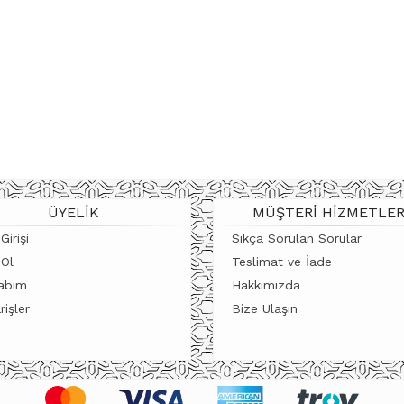
ÜYELIK
MÜŞTERI HIZMETLER
Girişi
Sıkça Sorulan Sorular
 Ol
Teslimat ve İade
abım
Hakkımızda
rişler
Bize Ulaşın