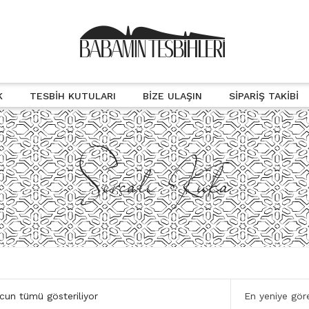
K
TESBIH KUTULARI
BIZE ULAŞIN
SIPARIŞ TAKIBI
Sırçalı Kuka
En
cun tümü gösteriliyor