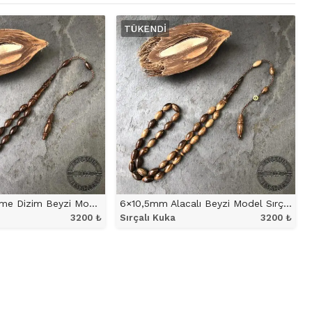
TÜKENDI
6×10,5mm Süzme Dizim Beyzi Model Sırçalı Kuka Tesbih
6×10,5mm Alacalı Beyzi Model Sırçalı Kuka Tesbih
3200
₺
Sırçalı Kuka
3200
₺
NÜ İNCELE
ÜRÜNÜ İNCELE