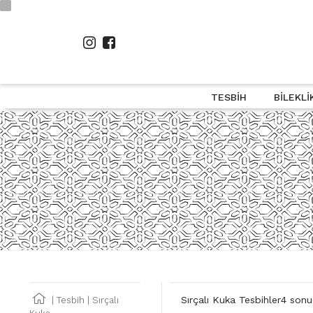
TESBIH
BILEKLI
4 sonu
Sırçalı Kuka Tesbihler
|
Tesbih
|
Sırçalı