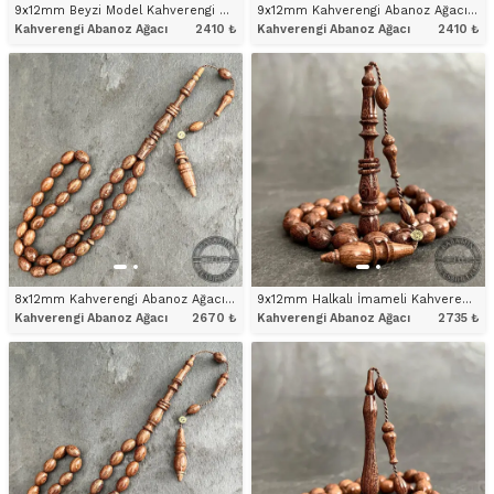
9x12mm Beyzi Model Kahverengi Abanoz Ağacı Tesbih
9x12mm Kahverengi Abanoz Ağacı Tesbih – Mevlevi İmameli Beyzi Model
Kahverengi Abanoz Ağacı
2410
₺
Kahverengi Abanoz Ağacı
2410
₺
ÜRÜNÜ İNCELE
ÜRÜNÜ İNCELE
8x12mm Kahverengi Abanoz Ağacı Tesbih – Halka İşçiklikli Mevlevi İmameli Beyzi Model
9x12mm Halkalı İmameli Kahverengi Abanoz Ağacı Tesbih
Kahverengi Abanoz Ağacı
2670
₺
Kahverengi Abanoz Ağacı
2735
₺
ÜRÜNÜ İNCELE
ÜRÜNÜ İNCELE