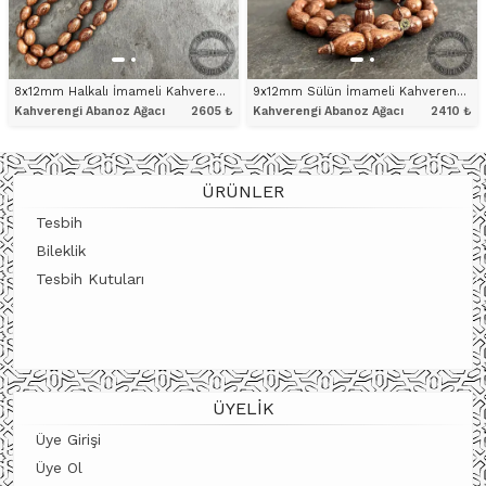
8x12mm Halkalı İmameli Kahverengi Abanoz Ağacı Tesbih
9x12mm Sülün İmameli Kahverengi Abanoz Ağacı Tesbih
Kahverengi Abanoz Ağacı
2605
₺
Kahverengi Abanoz Ağacı
2410
₺
ÜRÜNÜ İNCELE
ÜRÜNÜ İNCELE
ÜRÜNLER
Tesbih
Bileklik
Tesbih Kutuları
ÜYELIK
Üye Girişi
Üye Ol