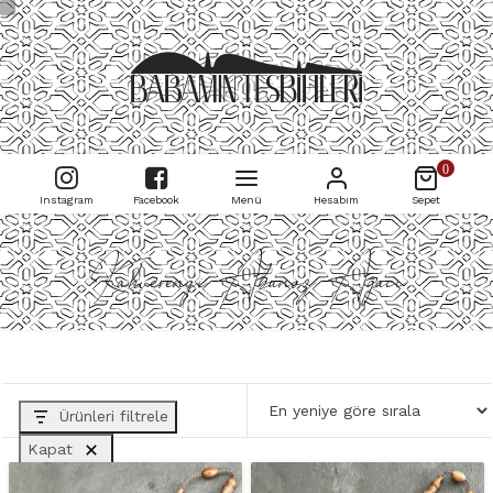
0
Instagram
Facebook
Menü
Hesabım
Sepet
Kahverengi Abanoz Ağacı
Ürünleri filtrele
Kapat
HAMMADDE