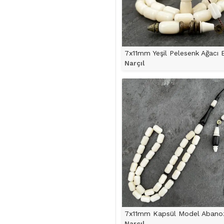
Narçıl
ÜRÜNÜ İNCELE
Narçıl