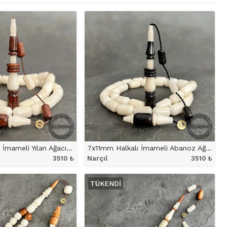
7x11mm Halkalı İmameli Yılan Ağacı Eklemeli Narçıl Tesbih
7x11mm Halkalı İmameli Abanoz Ağacı Eklemeli Narçıl Tesbih
3510
₺
Narçıl
3510
₺
NÜ İNCELE
ÜRÜNÜ İNCELE
TÜKENDI