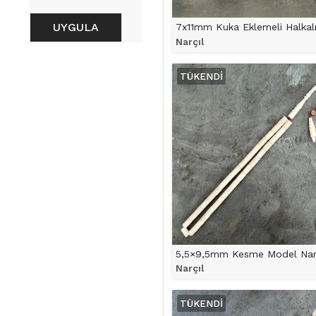
UYGULA
Narçıl
ÜRÜNÜ İNCELE
TÜKENDI
Narçıl
ÜRÜNÜ İNCELE
TÜKENDI