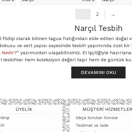
ÜRÜNÜ İNCELE
ÜRÜ
1
2
→
Narçıl Tesbih
el fildişi olarak bilinen tagua fıstığından elde edilen doğal
kusu ve sert yapısı sayesinde tesbih yapımında özel bir y
l Nedir?
” yazımızdan ulaşabilirsiniz. El işçiliğiyle hazırlan
ıl tesbihler hem koleksiyon değeri taşır hem de günlük kul
h Özellikleri
DEVAMINI OKU
ı ve uzun ömürlüdür.
az rengi zamanla fildişi gibi sarımsı bir tona dönüşür.
i dokusu koleksiyon değeri kazandırır.
işlendiğinde estetik ve kültürel bir anlam taşır.
ÜYELIK
MÜŞTERI HIZMETLER
er, nadir bulunmaları ve doğal güzellikleriyle tesbih kültür
Girişi
Sıkça Sorulan Sorular
h Fiyatları
 Ol
Teslimat ve İade