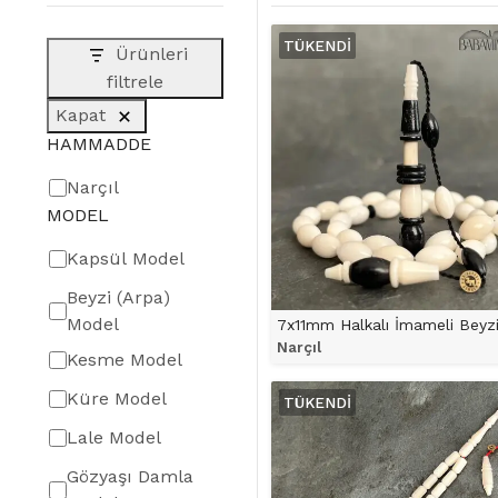
TÜKENDI
Ürünleri
filtrele
Kapat
HAMMADDE
HAMMADDE
Narçıl
MODEL
MODEL
Kapsül Model
Beyzi (Arpa)
Model
Narçıl
Kesme Model
ÜRÜNÜ İNCELE
Küre Model
TÜKENDI
Lale Model
Gözyaşı Damla