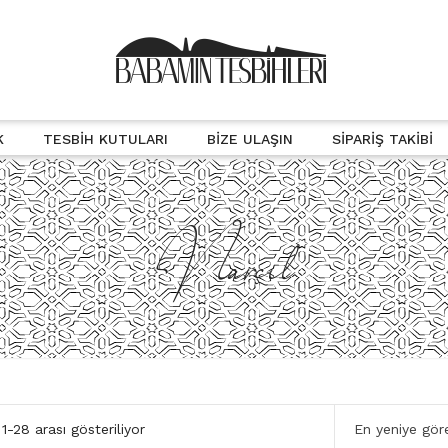
K
TESBIH KUTULARI
BIZE ULAŞIN
SIPARIŞ TAKIBI
Narçıl
En
-28 arası gösteriliyor