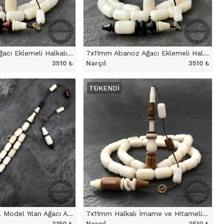
7x11mm Yılan Ağacı Eklemeli Halkalı İmame ve Hitameli Narçıl Tesbih
7x11mm Abanoz Ağacı Eklemeli Halkalı İmame ve Hitameli Narçıl Tesbih
3510
₺
Narçıl
3510
₺
NÜ İNCELE
ÜRÜNÜ İNCELE
TÜKENDI
7x11mm Kapsül Model Yılan Ağacı Ayrıntılı Narçıl Tesbih
7x11mm Halkalı İmame ve Hitameli Kuka Eklemeli Narçıl Tesbih
3150
₺
Narçıl
3510
₺