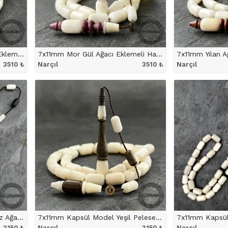
7x11mm Yeşil Pelesenk Ağacı Eklemeli Halkalı İmame ve Hitameli Narçıl Tesbih
7x11mm Mor Gül Ağacı Eklemeli Halkalı İmame ve Hitameli Narçıl Tesbih
3510
₺
Narçıl
3510
₺
Narçıl
ÜRÜNÜ İNCELE
ÜRÜ
7x11mm Kapsül Model Abanoz Ağacı Karışımlı Narçıl Tesbih
7x11mm Kapsül Model Yeşil Pelesenk Ağacı Karışımlı Narçıl Tesbih
3150
₺
Narçıl
3150
₺
Narçıl