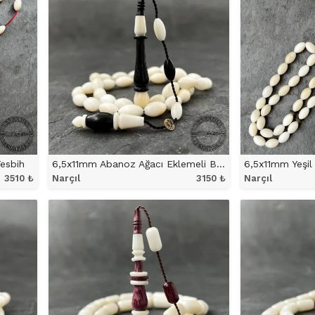
esbih
6,5x11mm Abanoz Ağacı Eklemeli Beyzi Model Narçıl Tesbih
3510
₺
Narçıl
3150
₺
Narçıl
ÜRÜNÜ İNCELE
ÜRÜ