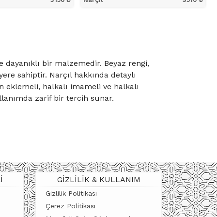
NÜ İNCELE
ÜRÜNÜ İNCELE
 ve dayanıklı bir malzemedir. Beyaz rengi,
ere sahiptir. Narçıl hakkında detaylı
an eklemeli, halkalı imameli ve halkalı
lanımda zarif bir tercih sunar.
I
GIZLILIK & KULLANIM
ünde ayrıcalıklı bir yere sahiptir.
Gizlilik Politikası
Çerez Politikası