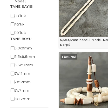
Model
TANE SAYISI
TANE
33'lük
SAYISI
45'lik
99'luk
TANE BOYU
Narçıl
TANE
5,3x9mm
ÜRÜNÜ İNCELE
BOYU
5,5x9,5mm
TÜKENDI
6,5x11mm
7x11mm
7x12mm
7x7mm
8x12mm