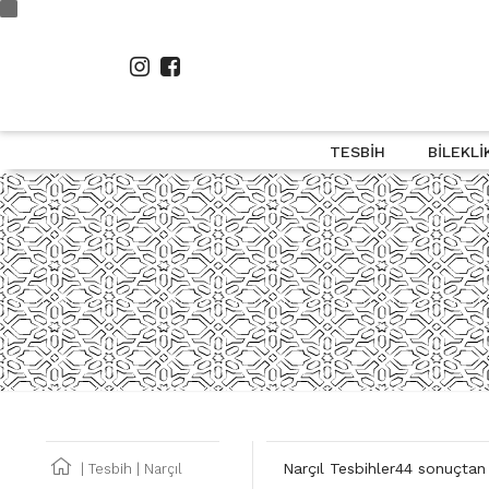
TESBIH
BILEKLI
44 sonuçtan 1
Narçıl Tesbihler
|
Tesbih
|
Narçıl