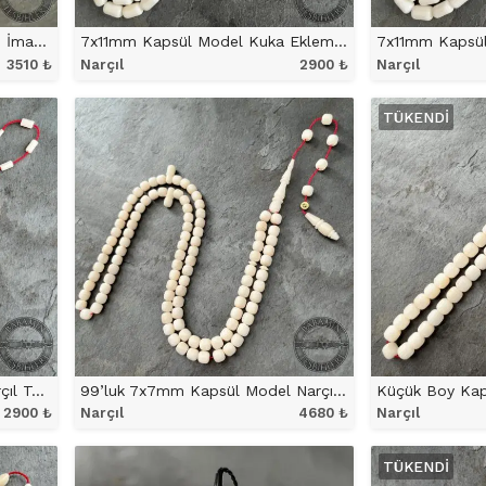
7x11mm Kuka Eklemeli Halkalı İmame ve Hitameli Narçıl Tesbih
7x11mm Kapsül Model Kuka Eklemeli Narçıl Tesbih
3510
₺
Narçıl
2900
₺
Narçıl
ÜRÜNÜ İNCELE
ÜRÜ
TÜKENDI
5,5×9,5mm Kesme Model Narçıl Tesbih
99’luk 7x7mm Kapsül Model Narçıl Tesbih
2900
₺
Narçıl
4680
₺
Narçıl
ÜRÜNÜ İNCELE
ÜRÜ
TÜKENDI