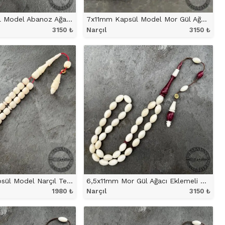
7x11mm Kapsül Model Abanoz Ağacı Ayrıntılı Narçıl Tesbih
7x11mm Kapsül Model Mor Gül Ağacı Karışımlı Narçıl Tesbih
3150
₺
Narçıl
3150
₺
NÜ İNCELE
ÜRÜNÜ İNCELE
Küçük Boy Kapsül Model Narçıl Tesbih
6,5x11mm Mor Gül Ağacı Eklemeli Beyzi Model Narçıl Tesbih
1980
₺
Narçıl
3150
₺
NÜ İNCELE
ÜRÜNÜ İNCELE