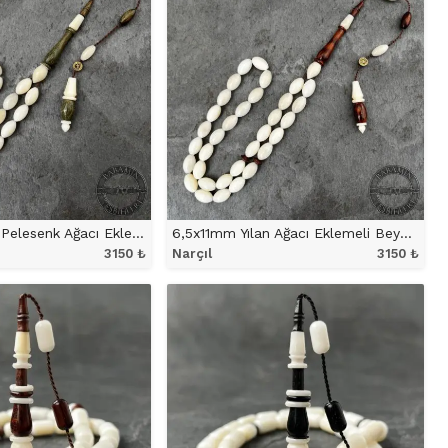
6,5x11mm Yeşil Pelesenk Ağacı Eklemeli Beyzi Model Narçıl Tesbih
6,5x11mm Yılan Ağacı Eklemeli Beyzi Model Narçıl Tesbih
3150
₺
Narçıl
3150
₺
NÜ İNCELE
ÜRÜNÜ İNCELE