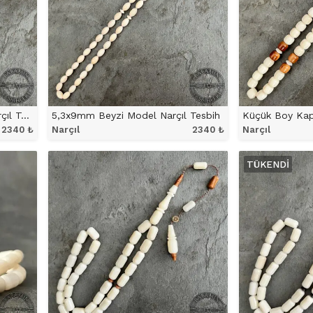
5,5×9,5mm Kapsül Model Narçıl Tesbih
5,3x9mm Beyzi Model Narçıl Tesbih
2340
₺
Narçıl
2340
₺
Narçıl
ÜRÜNÜ İNCELE
ÜRÜ
TÜKENDI