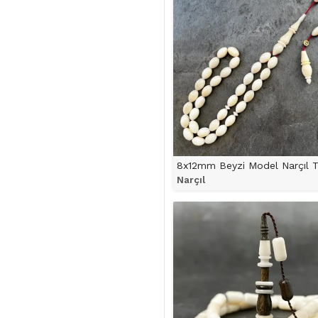
8x12mm Beyzi Model Narçıl T
Narçıl
ÜRÜNÜ İNCELE