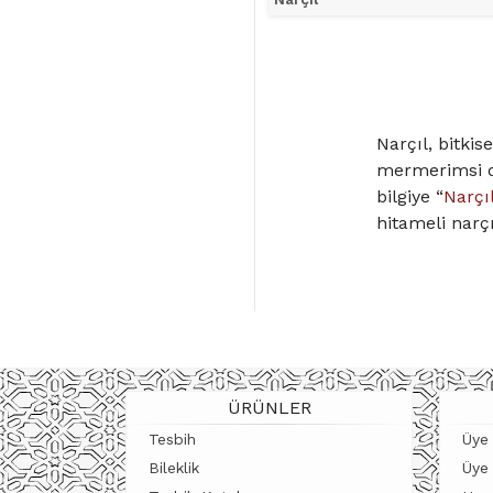
ÜRÜNÜ İNCELE
Narçıl, bitkis
mermerimsi do
bilgiye “
Narçı
hitameli narç
Narçıl Tesbi
Dayanıkl
Doğal bey
Mermerims
Ustalıkla 
ÜRÜNLER
Narçıl tesbihl
Tesbih
Üye 
Narçıl Tesbi
Bileklik
Üye