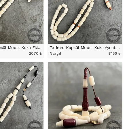
Küçük Boy Kapsül Model Kuka Eklemeli Narçıl Tesbih
7x11mm Kapsül Model Kuka Ayrıntılı Narçıl Tesbih
2070
₺
Narçıl
3150
₺
NÜ İNCELE
ÜRÜNÜ İNCELE