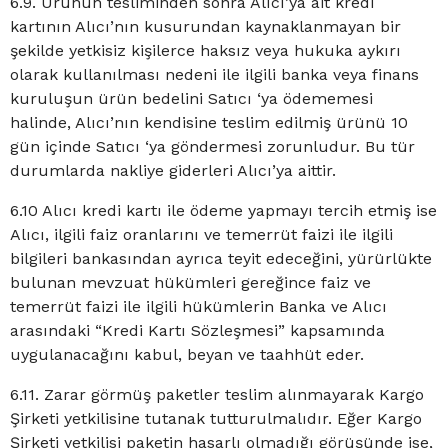
6.9. Ürünün tesliminden sonra Alıcı’ya ait kredi
kartının Alıcı’nın kusurundan kaynaklanmayan bir
şekilde yetkisiz kişilerce haksız veya hukuka aykırı
olarak kullanılması nedeni ile ilgili banka veya finans
kuruluşun ürün bedelini Satıcı ‘ya ödememesi
halinde, Alıcı’nın kendisine teslim edilmiş ürünü 10
gün içinde Satıcı ‘ya göndermesi zorunludur. Bu tür
durumlarda nakliye giderleri Alıcı’ya aittir.
6.10 Alıcı kredi kartı ile ödeme yapmayı tercih etmiş ise
Alıcı, ilgili faiz oranlarını ve temerrüt faizi ile ilgili
bilgileri bankasından ayrıca teyit edeceğini, yürürlükte
bulunan mevzuat hükümleri gereğince faiz ve
temerrüt faizi ile ilgili hükümlerin Banka ve Alıcı
arasındaki “Kredi Kartı Sözleşmesi” kapsamında
uygulanacağını kabul, beyan ve taahhüt eder.
6.11. Zarar görmüş paketler teslim alınmayarak Kargo
Şirketi yetkilisine tutanak tutturulmalıdır. Eğer Kargo
Şirketi yetkilisi paketin hasarlı olmadığı görüşünde ise,