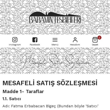
0
Instagram
Facebook
Menü
Hesabım
Sepet
Mesafeli Satış Sözleşmesi
MESAFELİ SATIŞ SÖZLEŞMESİ
Madde 1- Taraflar
1.1. Satıcı
Adı: Fatma Erbabacan Bigeç (Bundan böyle ‘Satıcı’