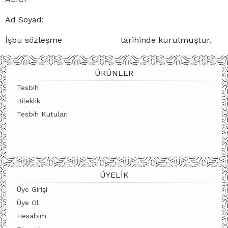
Ad Soyad:
İşbu sözleşme tarihinde kurulmuştur.
ÜRÜNLER
Tesbih
Bileklik
Tesbih Kutuları
ÜYELIK
Üye Girişi
Üye Ol
Hesabım