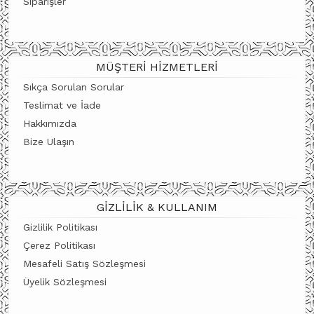
Siparişler
MÜŞTERI HIZMETLERI
Sıkça Sorulan Sorular
Teslimat ve İade
Hakkımızda
Bize Ulaşın
GIZLILIK & KULLANIM
Gizlilik Politikası
Çerez Politikası
Mesafeli Satış Sözleşmesi
Üyelik Sözleşmesi