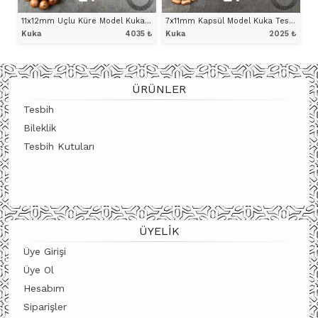
11x12mm Uçlu Küre Model Kuka Tesbih
7x11mm Kapsül Model Kuka Tesbih
Kuka
4035
₺
Kuka
2025
₺
ÜRÜNÜ İNCELE
ÜRÜNÜ İNCELE
ÜRÜNLER
Tesbih
Bileklik
Tesbih Kutuları
ÜYELIK
Üye Girişi
Üye Ol
Hesabım
Siparişler