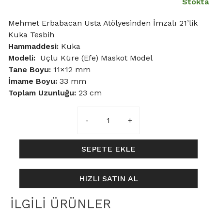
Stokta
Mehmet Erbabacan Usta Atölyesinden İmzalı 21’lik
Kuka Tesbih
Hammaddesi:
Kuka
Modeli:
Uçlu Küre (Efe) Maskot Model
Tane Boyu
:
11×12 mm
İmame Boyu:
33 mm
Toplam Uzunluğu:
23 cm
11x12mm
Uçlu
Küre
Maskot
SEPETE EKLE
(Efe)
Model
HIZLI SATIN AL
Kuka
Tesbih
İLGILI ÜRÜNLER
adet