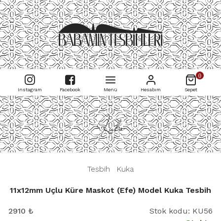
0
Instagram
Facebook
Menü
Hesabım
Sepet
Kuka
|
Tesbih
|
Kuka
|
11x12mm Uçlu Küre Maskot (Efe) Model Kuka Tesbih
2910
₺
Stok kodu:
KU56