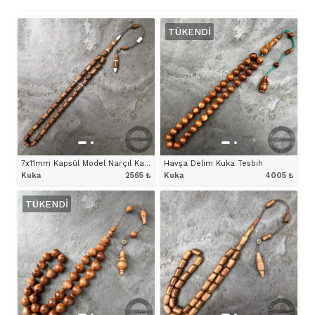
TÜKENDI
7x11mm Kapsül Model Narçıl Karışımlı Kuka Tesbih
Havşa Delim Kuka Tesbih
Kuka
2565
₺
Kuka
4005
₺
TÜKENDI
ÜRÜNÜ İNCELE
ÜRÜNÜ İNCELE