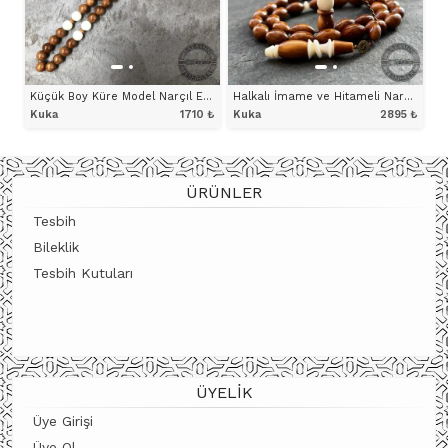
Küçük Boy Küre Model Narçıl Eklemeli Kuka Tesbih
Halkalı İmame ve Hitameli Narçıl Eklemeli Beyzi Model Kuka Tesbih
Kuka
1710
₺
Kuka
2895
₺
ÜRÜNÜ İNCELE
ÜRÜNÜ İNCELE
ÜRÜNLER
Tesbih
Bileklik
Tesbih Kutuları
ÜYELIK
Üye Girişi
Üye Ol