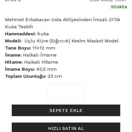
Stokta
Mehmet Erbabacan Usta Atölyesinden İmzalı 21’lik
Kuka Tesbih
Hammaddesi:
Kuka
Modeli:
Uçlu Küre (Sığırcık) Kesim Maskot Model
Tane Boyu
:
11×12 mm
İmame:
Halkalı İmame
Hitame:
Halkalı Hitame
İmame Boyu:
45,5 mm
Toplam Uzunluğu:
23 cm
11x12mm
Uçlu
Küre
Maskot
SEPETE EKLE
Model
Halka
HIZLI SATIN AL
İşçilikli