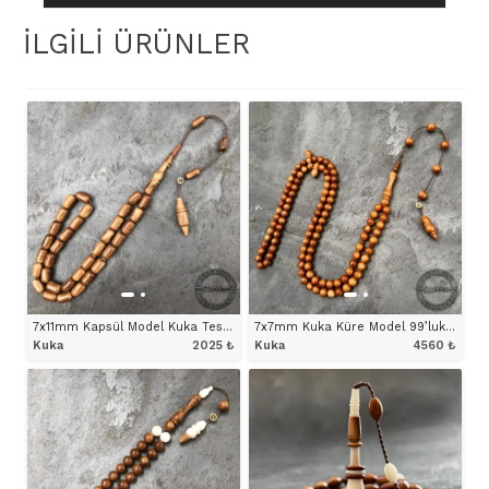
Kuka
İLGILI ÜRÜNLER
Tesbih
adet
7x11mm Kapsül Model Kuka Tesbih
7x7mm Kuka Küre Model 99’luk Tesbih
Kuka
2025
₺
Kuka
4560
₺
ÜRÜNÜ İNCELE
ÜRÜNÜ İNCELE