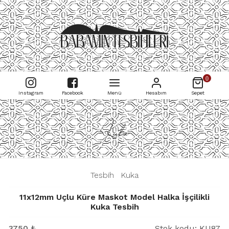
0
Instagram
Facebook
Menü
Hesabım
Sepet
Kuka
|
Tesbih
|
Kuka
|
11x12mm Uçlu Küre Maskot Model Halka İşçilikli
Kuka Tesbih
3750
₺
Stok kodu:
KU87