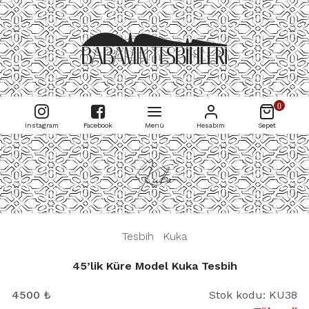
0
Instagram
Facebook
Menü
Hesabım
Sepet
Kuka
|
Tesbih
|
Kuka
|
45’lik Küre Model Kuka Tesbih
4500
₺
Stok kodu:
KU38