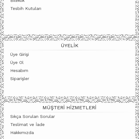
Bileklik
Tesbih Kutuları
ÜYELIK
Üye Girişi
Üye Ol
Hesabım
Siparişler
MÜŞTERI HIZMETLERI
Sıkça Sorulan Sorular
Teslimat ve İade
Hakkımızda