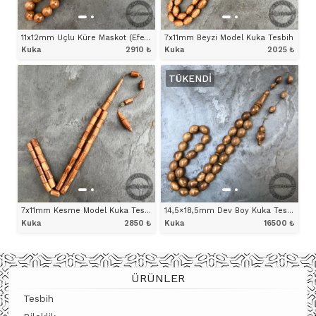
11x12mm Uçlu Küre Maskot (Efe) Model Kuka Tesbih
7x11mm Beyzi Model Kuka Tesbih
Kuka
2910
₺
Kuka
2025
₺
TÜKENDI
ÜRÜNÜ İNCELE
ÜRÜNÜ İNCELE
7x11mm Kesme Model Kuka Tesbih
14,5×18,5mm Dev Boy Kuka Tesbih
Kuka
2850
₺
Kuka
16500
₺
ÜRÜNÜ İNCELE
ÜRÜNÜ İNCELE
ÜRÜNLER
Tesbih