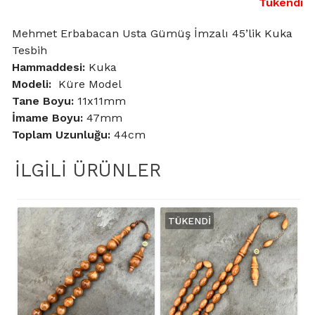
Tükendi
Mehmet Erbabacan Usta Gümüş İmzalı 45’lik Kuka
Tesbih
Hammaddesi:
Kuka
Modeli:
Küre Model
Tane Boyu:
11x11mm
İmame Boyu:
47mm
Toplam Uzunluğu:
44cm
İLGILI ÜRÜNLER
TÜKENDI