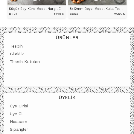
Küçük Boy Küre Model Narçıl Eklemeli Kuka Tesbih
8x12mm Beyzi Model Kuka Tesbih
Kuka
1710
₺
Kuka
2565
₺
ÜRÜNÜ İNCELE
ÜRÜNÜ İNCELE
ÜRÜNLER
Tesbih
Bileklik
Tesbih Kutuları
ÜYELIK
Üye Girişi
Üye Ol
Hesabım
Siparişler