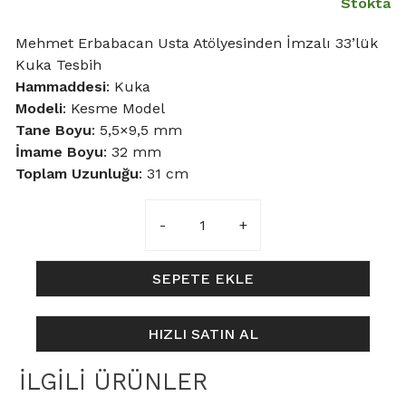
Stokta
Mehmet Erbabacan Usta Atölyesinden İmzalı 33’lük
Kuka Tesbih
Hammaddesi
: Kuka
Modeli
: Kesme Model
Tane Boyu
: 5,5×9,5 mm
İmame Boyu
: 32 mm
Toplam Uzunluğu
: 31 cm
5,5x9,5mm
Kesme
Model
Kuka
SEPETE EKLE
Tesbih
adet
HIZLI SATIN AL
İLGILI ÜRÜNLER