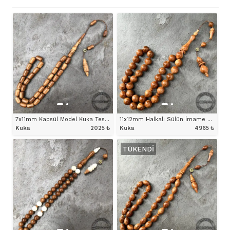
7x11mm Kapsül Model Kuka Tesbih
11x12mm Halkalı Sülün İmame ve Hitameli Uçlu Küre Model Kuka Tesbih
Kuka
2025
₺
Kuka
4965
₺
TÜKENDI
ÜRÜNÜ İNCELE
ÜRÜNÜ İNCELE