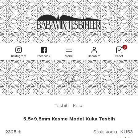
0
Instagram
Facebook
Menü
Hesabım
Sepet
Kuka
|
Tesbih
|
Kuka
|
5,5×9,5mm Kesme Model Kuka Tesbih
2325
₺
Stok kodu:
KU53