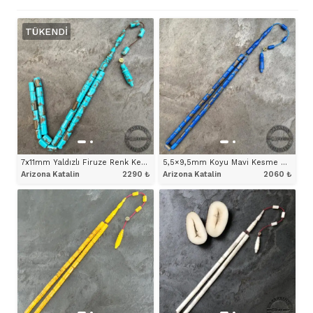
TÜKENDI
7x11mm Yaldızlı Firuze Renk Kesme Model Arizona Katalin Tesbih
5,5×9,5mm Koyu Mavi Kesme Model Arizona Katalin Tesbih
Arizona Katalin
2290
₺
Arizona Katalin
2060
₺
ÜRÜNÜ İNCELE
ÜRÜNÜ İNCELE