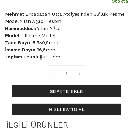
Stokta
Mehmet Erbabacan Usta Atölyesinden 33’lük Kesme
Model Yılan Ağacı Tesbih
Hammaddesi:
Yılan Ağacı
Modeli:
Kesme Model
Tane Boyu
: 5,5×9,5mm
İmame Boyu:
36,5mm
Toplam Uzunluğu:
31cm
5,5×9,5mm
Kesme
Model
Yılan
SEPETE EKLE
Ağacı
Tesbih
HIZLI SATIN AL
adet
İLGILI ÜRÜNLER