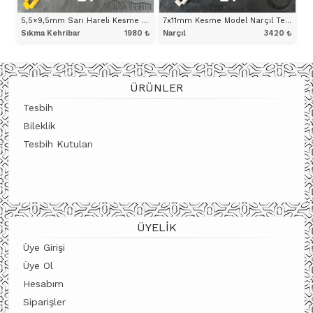
5,5×9,5mm Sarı Hareli Kesme Model Tesbih
7x11mm Kesme Model Narçıl Tesbih
Sıkma Kehribar
1980
₺
Narçıl
3420
₺
ÜRÜNÜ İNCELE
ÜRÜNÜ İNCELE
ÜRÜNLER
Tesbih
Bileklik
Tesbih Kutuları
ÜYELIK
Üye Girişi
Üye Ol
Hesabım
Siparişler