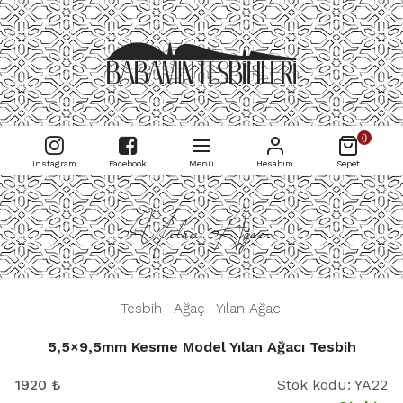
0
Instagram
Facebook
Menü
Hesabım
Sepet
Yılan Ağacı
|
Tesbih
|
Ağaç
|
Yılan Ağacı
|
5,5×9,5mm Kesme Model Yılan Ağacı Tesbih
1920
₺
Stok kodu:
YA22