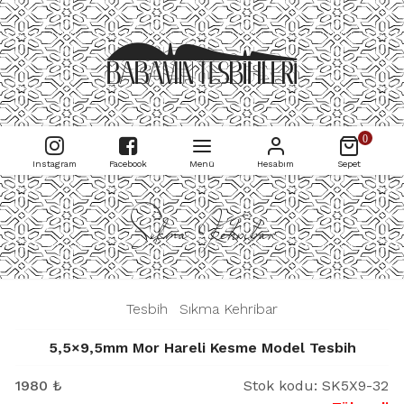
0
Instagram
Facebook
Menü
Hesabım
Sepet
Sıkma Kehribar
|
Tesbih
|
Sıkma Kehribar
|
5,5×9,5mm Mor Hareli Kesme Model Tesbih
1980
₺
Stok kodu:
SK5X9-32