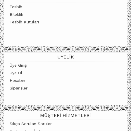
Tesbih
Bileklik
Tesbih Kutuları
ÜYELIK
Üye Girişi
Üye Ol
Hesabım
Siparişler
MÜŞTERI HIZMETLERI
Sıkça Sorulan Sorular