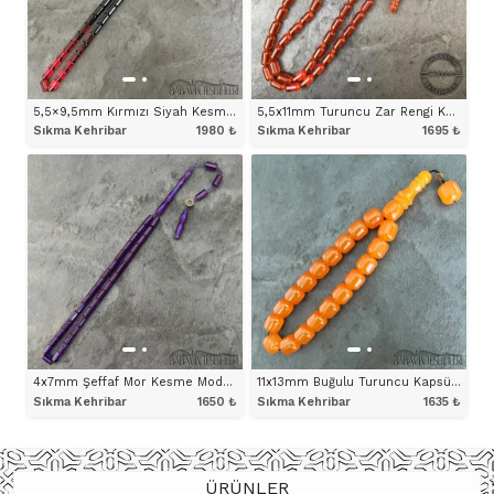
5,5×9,5mm Kırmızı Siyah Kesme Model Tesbih
5,5x11mm Turuncu Zar Rengi Kapsül Model Sıkma Kehribar Tesbih
Sıkma Kehribar
1980
₺
Sıkma Kehribar
1695
₺
ÜRÜNÜ İNCELE
ÜRÜNÜ İNCELE
4x7mm Şeffaf Mor Kesme Model Tesbih
11x13mm Buğulu Turuncu Kapsül Maskot Model Tesbih
Sıkma Kehribar
1650
₺
Sıkma Kehribar
1635
₺
ÜRÜNÜ İNCELE
ÜRÜNÜ İNCELE
ÜRÜNLER