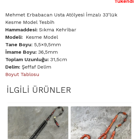
Tükendi
Mehmet Erbabacan Usta Atölyesi İmzalı 33’lük
Kesme Model Tesbih
Hammaddesi:
Sıkma Kehribar
Modeli:
Kesme Model
Tane Boyu
: 5,5×9,5mm
İmame Boyu:
36,5mm
Toplam Uzunluğu:
31,5cm
Delim:
Şeffaf Delim
Boyut Tablosu
İLGILI ÜRÜNLER