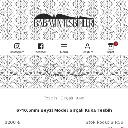
0
Instagram
Facebook
Menü
Hesabım
Sepet
Sırçalı Kuka
|
Tesbih
|
Sırçalı Kuka
|
6×10,5mm Beyzi Model Sırçalı Kuka Tesbih
3200
₺
Stok kodu:
SIR06