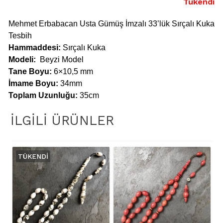
Tükendi
Mehmet Erbabacan Usta Gümüş İmzalı 33’lük Sırçalı Kuka
Tesbih
Hammaddesi:
Sırçalı Kuka
Modeli:
Beyzi Model
Tane Boyu
:
6×10,5 mm
İmame Boyu:
34mm
Toplam Uzunluğu:
35cm
İLGILI ÜRÜNLER
TÜKENDI