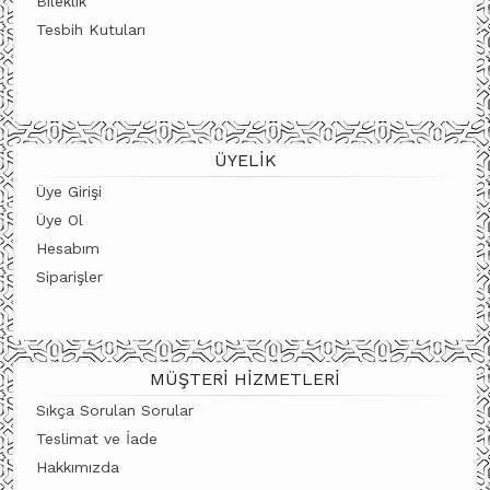
Bileklik
Tesbih Kutuları
ÜYELIK
Üye Girişi
Üye Ol
Hesabım
Siparişler
MÜŞTERI HIZMETLERI
Sıkça Sorulan Sorular
Teslimat ve İade
Hakkımızda