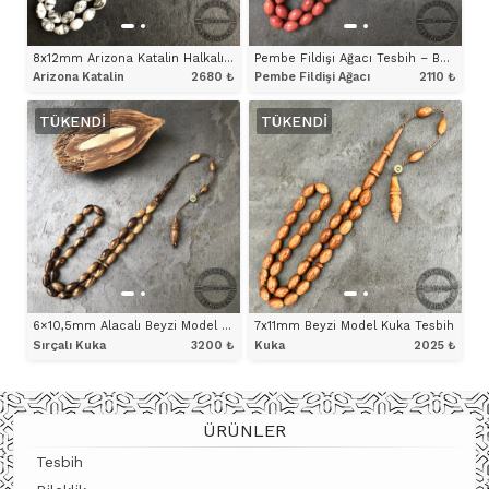
8x12mm Arizona Katalin Halkalı İmameli Yaldızlı Beyaz Tesbih
Pembe Fildişi Ağacı Tesbih – Beyzi Model
Arizona Katalin
2680
₺
Pembe Fildişi Ağacı
2110
₺
TÜKENDI
TÜKENDI
ÜRÜNÜ İNCELE
ÜRÜNÜ İNCELE
6×10,5mm Alacalı Beyzi Model Sırçalı Kuka Tesbih
7x11mm Beyzi Model Kuka Tesbih
Sırçalı Kuka
3200
₺
Kuka
2025
₺
ÜRÜNÜ İNCELE
ÜRÜNÜ İNCELE
ÜRÜNLER
Tesbih