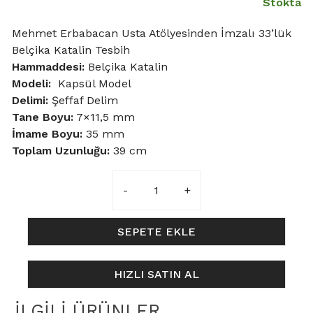
Stokta
Mehmet Erbabacan Usta Atölyesinden İmzalı 33’lük
Belçika Katalin Tesbih
Hammaddesi:
Belçika Katalin
Modeli:
Kapsül Model
Delimi:
Şeffaf Delim
Tane Boyu
:
7×11,5 mm
İmame Boyu:
35 mm
Toplam Uzunluğu:
39 cm
7×11,5mm
Simli
Kırmızı
Belçika
SEPETE EKLE
Katalin
Tesbih
HIZLI SATIN AL
adet
İLGILI ÜRÜNLER