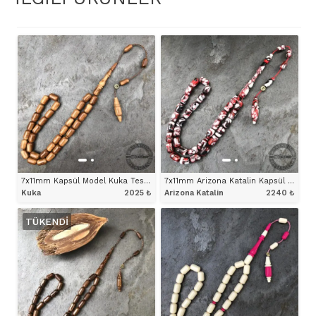
7x11mm Kapsül Model Kuka Tesbih
7x11mm Arizona Katalin Kapsül Model Alacalı Tesbih
Kuka
2025
₺
Arizona Katalin
2240
₺
TÜKENDI
ÜRÜNÜ İNCELE
ÜRÜNÜ İNCELE