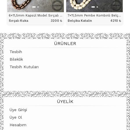
6×11,5mm Kapsül Model Sırçalı Kuka Tesbih
7×11,5mm Pembe Kombinli Belçika Katalin Tesbih
Sırçalı Kuka
3200
₺
Belçika Katalin
4210
₺
ÜRÜNÜ İNCELE
ÜRÜNÜ İNCELE
ÜRÜNLER
Tesbih
Bileklik
Tesbih Kutuları
ÜYELIK
Üye Girişi
Üye Ol
Hesabım