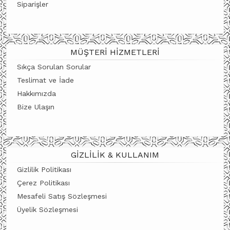
Siparişler
MÜŞTERI HIZMETLERI
Sıkça Sorulan Sorular
Teslimat ve İade
Hakkımızda
Bize Ulaşın
GIZLILIK & KULLANIM
Gizlilik Politikası
Çerez Politikası
Mesafeli Satış Sözleşmesi
Üyelik Sözleşmesi