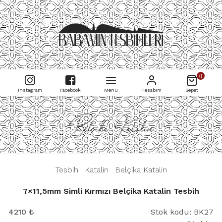
0
Instagram
Facebook
Menü
Hesabım
Sepet
Belçika Katalin
|
Tesbih
|
Katalin
|
Belçika Katalin
|
7×11,5mm Simli Kırmızı Belçika Katalin Tesbih
4210
₺
Stok kodu:
BK27