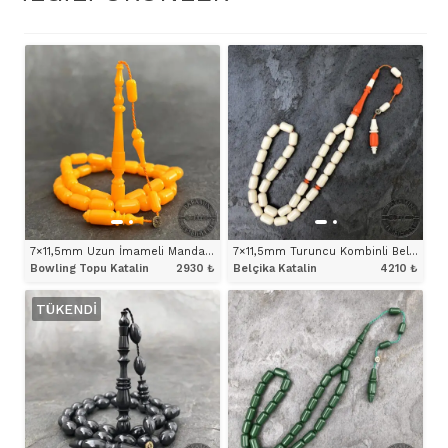
7×11,5mm Uzun İmameli Mandalina Rengi Bowling Topu Katalin Tesbih
7×11,5mm Turuncu Kombinli Belçika Katalin Tesbih
Bowling Topu Katalin
2930
₺
Belçika Katalin
4210
₺
TÜKENDI
ÜRÜNÜ İNCELE
ÜRÜNÜ İNCELE