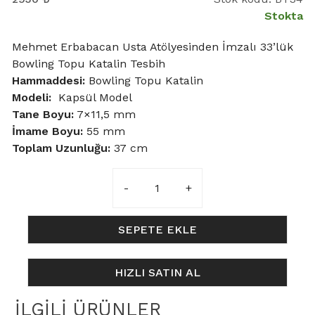
Stokta
Mehmet Erbabacan Usta Atölyesinden İmzalı 33’lük
Bowling Topu Katalin Tesbih
Hammaddesi:
Bowling Topu Katalin
Modeli:
Kapsül Model
Tane Boyu
:
7×11,5 mm
İmame Boyu:
55 mm
Toplam Uzunluğu:
37 cm
7x11,5mm
Uzun
İmameli
Siyah
SEPETE EKLE
Bowling
Topu
HIZLI SATIN AL
Katalin
Tesbih
İLGILI ÜRÜNLER
adet