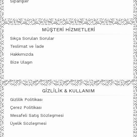
Siparişler
MÜŞTERI HIZMETLERI
Sıkça Sorulan Sorular
Teslimat ve İade
Hakkımızda
Bize Ulaşın
GIZLILIK & KULLANIM
Gizlilik Politikası
Çerez Politikası
Mesafeli Satış Sözleşmesi
Üyelik Sözleşmesi