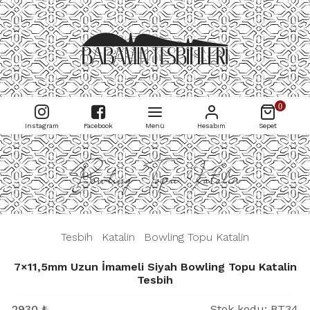
0
Instagram
Facebook
Menü
Hesabım
Sepet
Bowling Topu Katalin
|
Tesbih
|
Katalin
|
Bowling Topu Katalin
|
7×11,5mm Uzun İmameli Siyah Bowling Topu Katalin
Tesbih
2930
₺
Stok kodu:
BT34