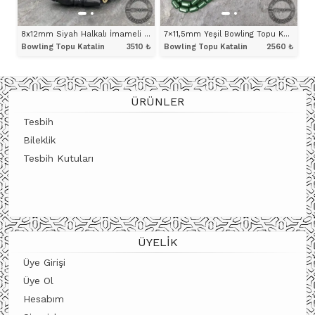
8x12mm Siyah Halkalı İmameli Beyzi Model Bowling Topu Katalin Tesbih
7×11,5mm Yeşil Bowling Topu Katalin Tesbih
Bowling Topu Katalin
3510
₺
Bowling Topu Katalin
2560
₺
ÜRÜNÜ İNCELE
ÜRÜNÜ İNCELE
ÜRÜNLER
Tesbih
Bileklik
Tesbih Kutuları
ÜYELIK
Üye Girişi
Üye Ol
Hesabım