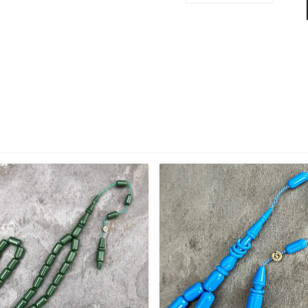
İmameli
Yeşil
Bowling
Topu
Katalin
Tesbih
adet