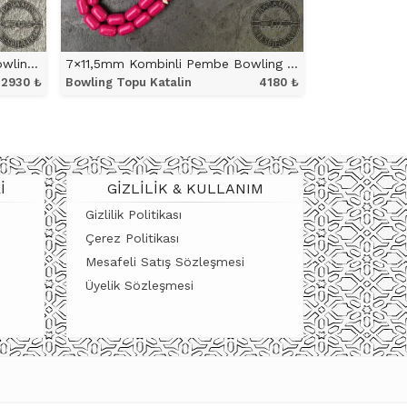
7×11,5mm Halka İşçilikli Mavi Bowling Topu Katalin Tesbih
7×11,5mm Kombinli Pembe Bowling Topu Katalin Tesbih
2930
₺
Bowling Topu Katalin
4180
₺
ÜRÜNÜ İNCELE
I
GIZLILIK & KULLANIM
Gizlilik Politikası
Çerez Politikası
Mesafeli Satış Sözleşmesi
Üyelik Sözleşmesi