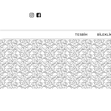
TESBIH
BILEKLI