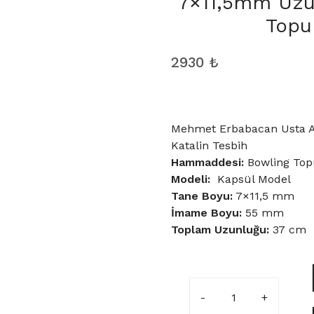
7×11,5mm Uzun
Topu
2930
₺
Mehmet Erbabacan Usta At
Katalin Tesbih
Hammaddesi:
Bowling Top
Modeli:
Kapsül Model
Tane Boyu
:
7×11,5 mm
İmame Boyu:
55 mm
Toplam Uzunluğu:
37 cm
7x11,5mm
Uzun