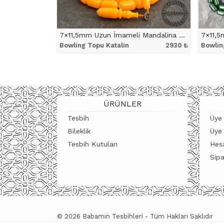
7×11,5mm Uzun İmameli Mandalina Rengi Bowling Topu Katalin Tesbih
Bowling Topu Katalin
2930
₺
Bowlin
ÜRÜNÜ İNCELE
ÜRÜNLER
Tesbih
Üye 
Bileklik
Üye
Tesbih Kutuları
Hes
Sipa
© 2026 Babamın Tesbihleri - Tüm Hakları Saklıdır