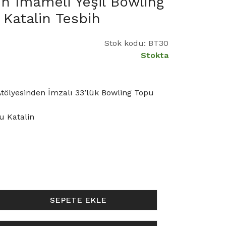
 İmameli Yeşil Bowling
 Katalin Tesbih
Stok kodu:
BT30
Stokta
ölyesinden İmzalı 33’lük Bowling Topu
u Katalin
SEPETE EKLE