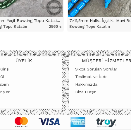
7×11,5mm Yeşil Bowling Topu Katalin Tesbih
g Topu Katalin
2560
₺
Bowling Topu Katalin
ÜRÜNÜ İNCELE
ÜRÜNÜ İNCELE
ÜYELIK
MÜŞTERI HIZMETLER
Girişi
Sıkça Sorulan Sorular
 Ol
Teslimat ve İade
abım
Hakkımızda
rişler
Bize Ulaşın