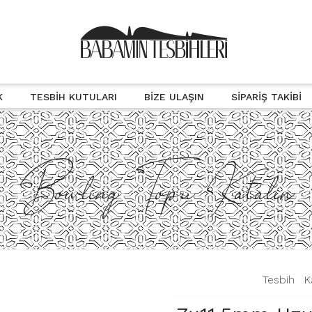
K
TESBIH KUTULARI
BIZE ULAŞIN
SIPARIŞ TAKIBI
Bowling Topu Katalin
|
Tesbih
|
K