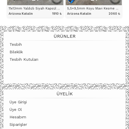
11x13mm Yaldızlı Siyah Kapsül Maskot Model Arizona Katalin Tesbih
5,5×9,5mm Koyu Mavi Kesme Model Arizona Katalin Tesbih
Arizona Katalin
1910
₺
Arizona Katalin
2060
₺
ÜRÜNÜ İNCELE
ÜRÜNÜ İNCELE
ÜRÜNLER
Tesbih
Bileklik
Tesbih Kutuları
ÜYELIK
Üye Girişi
Üye Ol
Hesabım
Siparişler