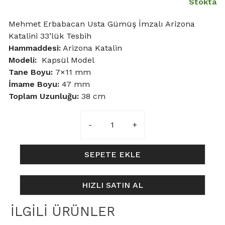
Stokta
Mehmet Erbabacan Usta Gümüş İmzalı Arizona
Katalini 33’lük Tesbih
Hammaddesi:
Arizona Katalin
Modeli:
Kapsül Model
Tane Boyu
:
7×11 mm
İmame Boyu:
47 mm
Toplam Uzunluğu:
38 cm
7x11mm
Arizona
Katalin
Kapsül
SEPETE EKLE
Model
Alacalı
HIZLI SATIN AL
Tesbih
adet
İLGILI ÜRÜNLER