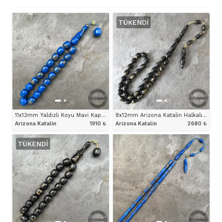
TÜKENDI
11x13mm Yaldızlı Koyu Mavi Kapsül Maskot Model Arizona Katalin Tesbih
8x12mm Arizona Katalin Halkalı İmameli Yaldızlı Siyah Tesbih
Arizona Katalin
1910
₺
Arizona Katalin
2680
₺
TÜKENDI
ÜRÜNÜ İNCELE
ÜRÜNÜ İNCELE