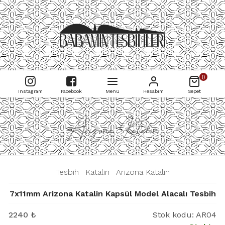
0
Instagram
Facebook
Menü
Hesabım
Sepet
Arizona Katalin
|
Tesbih
|
Katalin
|
Arizona Katalin
|
7x11mm Arizona Katalin Kapsül Model Alacalı Tesbih
2240
₺
Stok kodu:
AR04