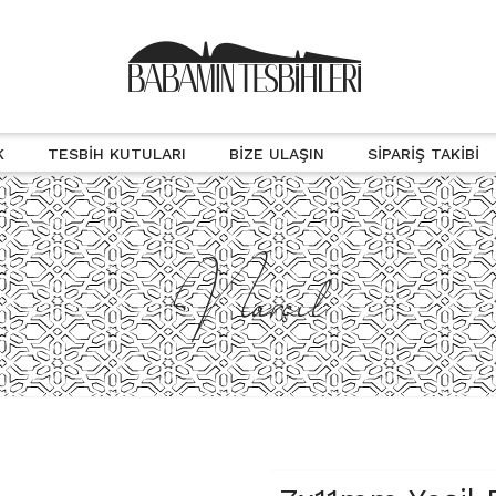
K
TESBIH KUTULARI
BIZE ULAŞIN
SIPARIŞ TAKIBI
Narçıl