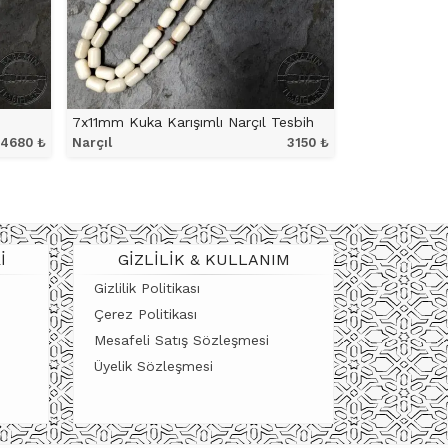
7x11mm Kuka Karışımlı Narçıl Tesbih
4680
₺
Narçıl
3150
₺
ÜRÜNÜ İNCELE
I
GIZLILIK & KULLANIM
Gizlilik Politikası
Çerez Politikası
Mesafeli Satış Sözleşmesi
Üyelik Sözleşmesi