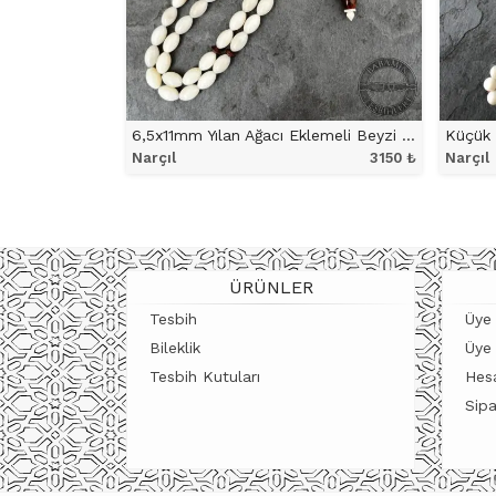
6,5x11mm Yılan Ağacı Eklemeli Beyzi Model Narçıl Tesbih
Küçük 
Narçıl
3150
₺
Narçıl
ÜRÜNÜ İNCELE
ÜRÜNLER
Tesbih
Üye 
Bileklik
Üye
Tesbih Kutuları
Hes
Sipa