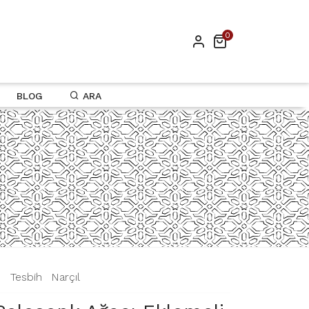
0
BLOG
ARA
|
Tesbih
|
Narçıl
|