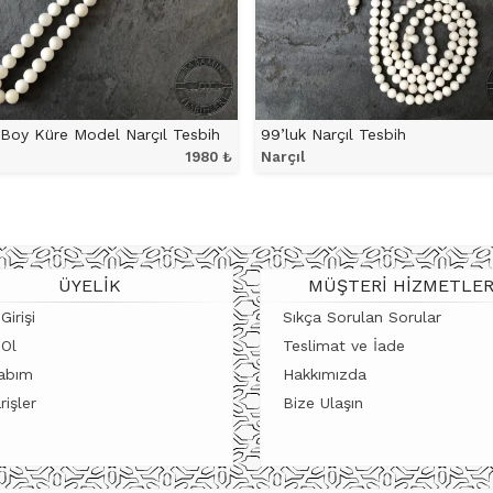
Boy Küre Model Narçıl Tesbih
99’luk Narçıl Tesbih
1980
₺
Narçıl
ÜRÜNÜ İNCELE
ÜRÜNÜ İNCELE
ÜYELIK
MÜŞTERI HIZMETLER
Girişi
Sıkça Sorulan Sorular
 Ol
Teslimat ve İade
abım
Hakkımızda
rişler
Bize Ulaşın