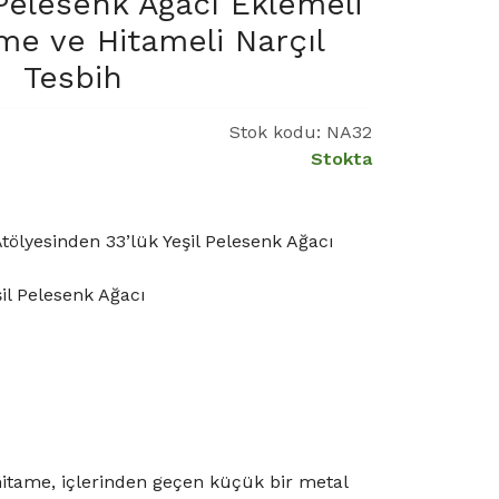
Pelesenk Ağacı Eklemeli
me ve Hitameli Narçıl
Tesbih
Stok kodu:
NA32
Stokta
lyesinden 33’lük Yeşil Pelesenk Ağacı
şil Pelesenk Ağacı
tame, içlerinden geçen küçük bir metal