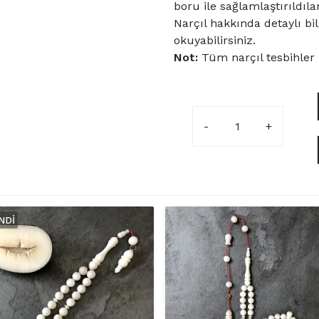
boru ile sağlamlaştırıldılar
Narçıl hakkında detaylı bil
okuyabilirsiniz.
Not:
Tüm narçıl tesbihler 
7x11mm
Yeşil
Pelesenk
Ağacı
Eklemeli
Halkalı
İmame
NDI
ve
Hitameli
Narçıl
Tesbih
adet