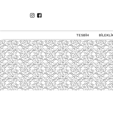
TESBIH
BILEKLI