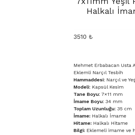
7x11mm Yeşil 
Halkalı İma
3510
₺
Mehmet Erbabacan Usta Atö
Eklemli Narçıl Tesbih
Hammaddesi
: Narçıl ve Ye
Modeli
: Kapsül Kesim
Tane Boyu
: 7×11 mm
İmame Boyu
: 34 mm
Toplam Uzunluğu
: 35 cm
İmame:
Halkalı İmame
Hitame:
Halkalı Hitame
Bilgi:
Eklemeli imame ve hi