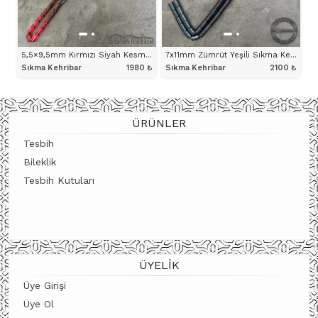
5,5×9,5mm Kırmızı Siyah Kesme Model Tesbih
7x11mm Zümrüt Yeşili Sıkma Kehribar Kesme Model Tesbih
Sıkma Kehribar
1980
₺
Sıkma Kehribar
2100
₺
ÜRÜNÜ İNCELE
ÜRÜNÜ İNCELE
ÜRÜNLER
Tesbih
Bileklik
Tesbih Kutuları
ÜYELIK
Üye Girişi
Üye Ol