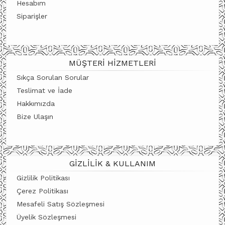
Hesabım
Siparişler
MÜŞTERI HIZMETLERI
Sıkça Sorulan Sorular
Teslimat ve İade
Hakkımızda
Bize Ulaşın
GIZLILIK & KULLANIM
Gizlilik Politikası
Çerez Politikası
Mesafeli Satış Sözleşmesi
Üyelik Sözleşmesi