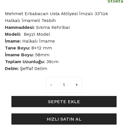
Stokta
Mehmet Erbabacan Usta Atölyesi İmzalı 33’lük
Halkalı İmameli Tesbih
Hammaddesi:
Sıkma Kehribar
Modeli:
Beyzi Model
İmame:
Halkalı İmame
Tane Boyu
:
8×12 mm
İmame Boyu:
58mm
Toplam Uzunluğu:
39cm
Delim:
Şeffaf Delim
8x12mm
Şeffaf
Turuncu
Halkalı
SEPETE EKLE
İmameli
Tesbih
HIZLI SATIN AL
adet