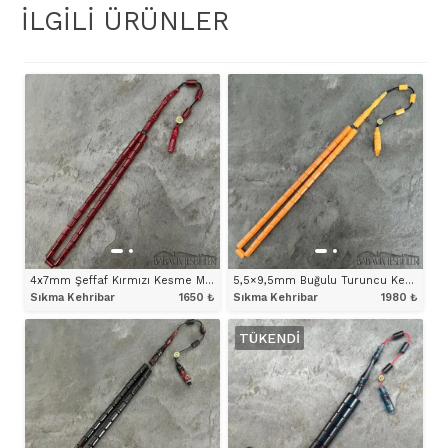
İLGILI ÜRÜNLER
4x7mm Şeffaf Kırmızı Kesme Model Tesbih
5,5×9,5mm Buğulu Turuncu Kesme Model Tesbih
Sıkma Kehribar
1650
₺
Sıkma Kehribar
1980
₺
TÜKENDI
ÜRÜNÜ İNCELE
ÜRÜNÜ İNCELE