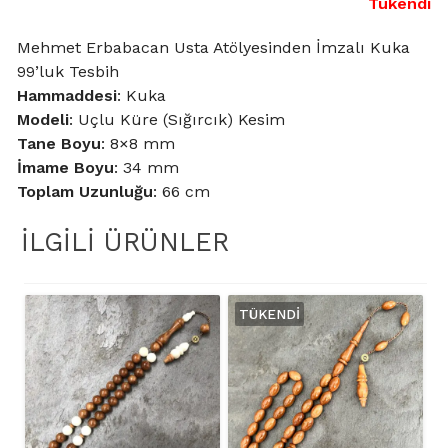
Tükendi
Mehmet Erbabacan Usta Atölyesinden İmzalı Kuka
99’luk Tesbih
Hammaddesi
: Kuka
Modeli
: Uçlu Küre (Sığırcık) Kesim
Tane Boyu
: 8×8 mm
İmame Boyu
: 34 mm
Toplam Uzunluğu
: 66 cm
İLGILI ÜRÜNLER
TÜKENDI