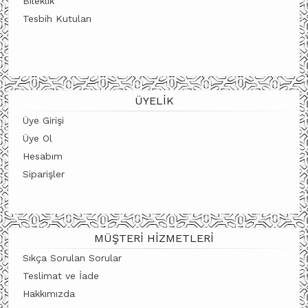
Bileklik
Tesbih Kutuları
ÜYELIK
Üye Girişi
Üye Ol
Hesabım
Siparişler
MÜŞTERI HIZMETLERI
Sıkça Sorulan Sorular
Teslimat ve İade
Hakkımızda