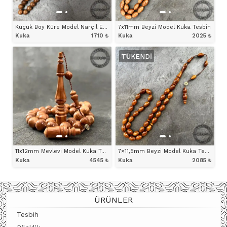
Küçük Boy Küre Model Narçıl Eklemeli Kuka Tesbih
7x11mm Beyzi Model Kuka Tesbih
Kuka
1710
₺
Kuka
2025
₺
TÜKENDI
ÜRÜNÜ İNCELE
ÜRÜNÜ İNCELE
11x12mm Mevlevi Model Kuka Tesbih
7×11,5mm Beyzi Model Kuka Tesbih
Kuka
4545
₺
Kuka
2085
₺
ÜRÜNÜ İNCELE
ÜRÜNÜ İNCELE
ÜRÜNLER
Tesbih