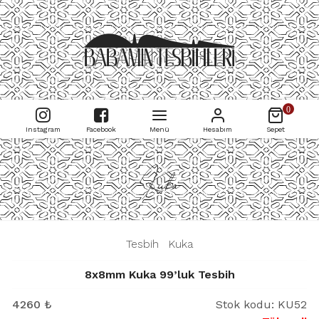
0
Instagram
Facebook
Menü
Hesabım
Sepet
Kuka
|
Tesbih
|
Kuka
|
8x8mm Kuka 99’luk Tesbih
4260
₺
Stok kodu:
KU52