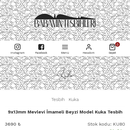
0
Instagram
Facebook
Menü
Hesabım
Sepet
Kuka
|
Tesbih
|
Kuka
|
9x13mm Mevlevi İmameli Beyzi Model Kuka Tesbih
3690
₺
Stok kodu:
KU80