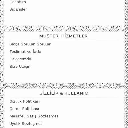
Hesabım
Siparişler
MÜŞTERI HIZMETLERI
Sıkça Sorulan Sorular
Teslimat ve İade
Hakkımızda
Bize Ulaşın
GIZLILIK & KULLANIM
Gizlilik Politikası
Çerez Politikası
Mesafeli Satış Sözleşmesi
Üyelik Sözleşmesi