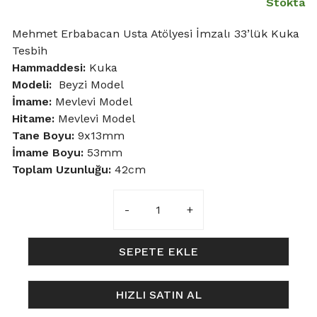
Stokta
Mehmet Erbabacan Usta Atölyesi İmzalı 33’lük Kuka
Tesbih
Hammaddesi:
Kuka
Modeli:
Beyzi Model
İmame:
Mevlevi Model
Hitame:
Mevlevi Model
Tane Boyu:
9x13mm
İmame Boyu:
53mm
Toplam Uzunluğu:
42cm
9x13mm
Mevlevi
İmameli
Beyzi
SEPETE EKLE
Model
Kuka
HIZLI SATIN AL
Tesbih
adet