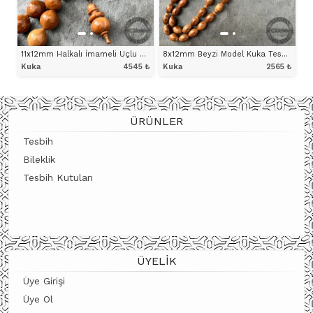
11x12mm Halkalı İmameli Uçlu Küre Model Kuka Tesbih
8x12mm Beyzi Model Kuka Tesbih
Kuka
4545
₺
Kuka
2565
₺
ÜRÜNÜ İNCELE
ÜRÜNÜ İNCELE
ÜRÜNLER
Tesbih
Bileklik
Tesbih Kutuları
ÜYELIK
Üye Girişi
Üye Ol