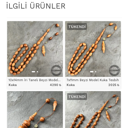
İLGILI ÜRÜNLER
TÜKENDI
10x14mm İri Taneli Beyzi Model Kuka Tesbih
7x11mm Beyzi Model Kuka Tesbih
Kuka
4290
₺
Kuka
2025
₺
TÜKENDI
ÜRÜNÜ İNCELE
ÜRÜNÜ İNCELE