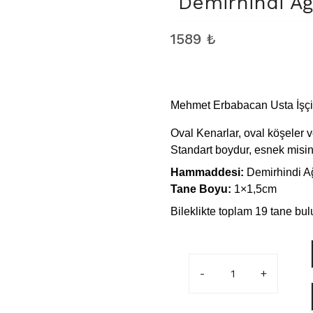
Demirhindi Ağ
1589
₺
Mehmet Erbabacan Usta İşçil
Oval Kenarlar, oval köşeler v
Standart boydur, esnek misina 
Hammaddesi:
Demirhindi
A
Tane Boyu:
1×1,5cm
Bileklikte toplam 19 tane bu
Demirhindi
Ağacı
Rolex
Model