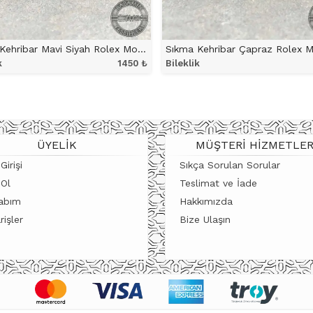
Sıkma Kehribar Mavi Siyah Rolex Model Bileklik
k
1450
₺
Bileklik
ÜRÜNÜ İNCELE
ÜRÜNÜ İNCELE
ÜYELIK
MÜŞTERI HIZMETLER
Girişi
Sıkça Sorulan Sorular
 Ol
Teslimat ve İade
abım
Hakkımızda
rişler
Bize Ulaşın