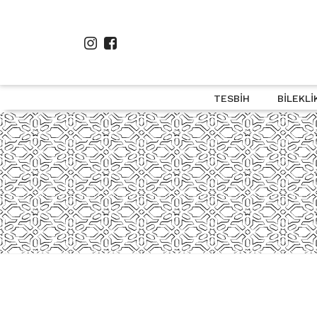
TESBIH
BILEKLI