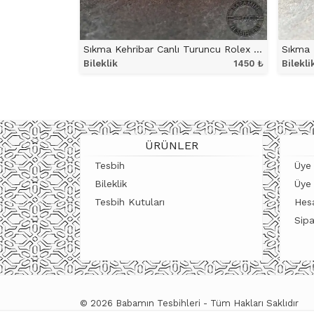
Sıkma Kehribar Canlı Turuncu Rolex Model Bileklik
Bileklik
1450
₺
Bilekli
ÜRÜNÜ İNCELE
ÜRÜNLER
Tesbih
Üye 
Bileklik
Üye
Tesbih Kutuları
Hes
Sipa
© 2026 Babamın Tesbihleri - Tüm Hakları Saklıdır