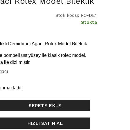
acı Rolex Model Bileklik
Stok kodu:
RO-DE1
Stokta
ikli Demirhindi Ağacı Rolex Model Bileklik
e bombeli üst yüzey ile klasik rolex model.
ile dizilmiştir.
ğacı
lunmaktadır.
SEPETE EKLE
HIZLI SATIN AL