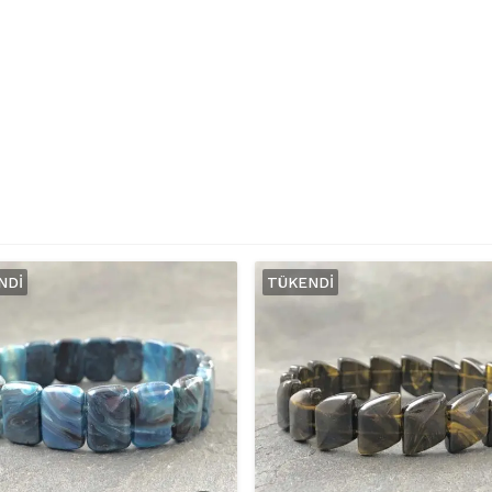
Bileklik
adet
NDI
TÜKENDI