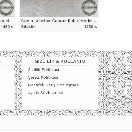
Sıkma Kehribar Çapraz Rolex Model Siyah Sarı Hareli Bileklik
Sıkma Kehribar Çapraz Rolex Model Kırmızı Siyah Hareli Bileklik
1450
₺
Bileklik
1450
₺
ÜRÜNÜ İNCELE
I
GIZLILIK & KULLANIM
Gizlilik Politikası
Çerez Politikası
Mesafeli Satış Sözleşmesi
Üyelik Sözleşmesi