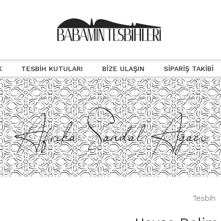
K
TESBIH KUTULARI
BIZE ULAŞIN
SIPARIŞ TAKIBI
Afrika Sandal Ağacı
|
Tesbih