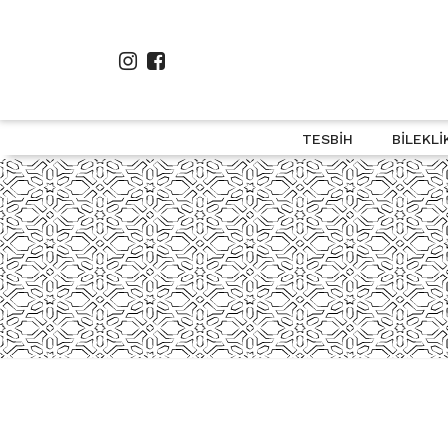
TESBIH
BILEKLI