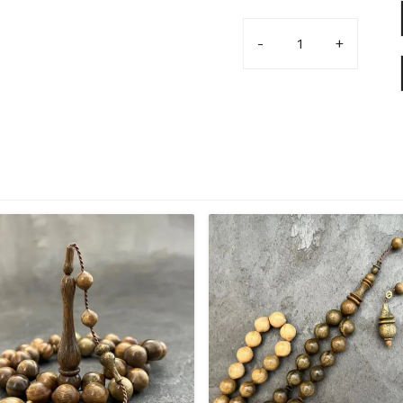
Havşa
Delim
Sandal
Ağacı
Tesbih
–
Halkalı
İmame
ve
Hitame
adet