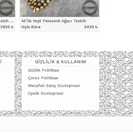
11x12mm Yeşil Pelesenk Ağacı Tesbih – Uçlu Küre Model ve Süzme Dizim
45’lik Yeşil Pelesenk Ağacı Tesbih
2620
₺
Uçlu Küre
3420
₺
ÜRÜNÜ İNCELE
I
GIZLILIK & KULLANIM
Gizlilik Politikası
Çerez Politikası
Mesafeli Satış Sözleşmesi
Üyelik Sözleşmesi