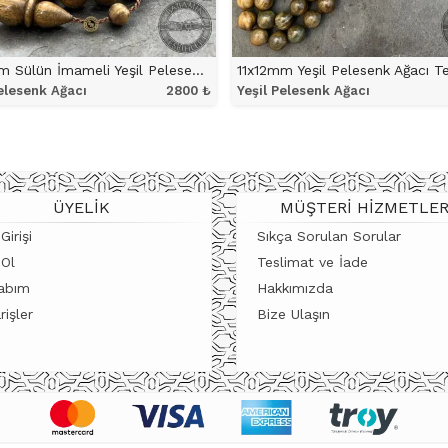
11x12mm Sülün İmameli Yeşil Pelesenk Ağacı Tesbih
Pelesenk Ağacı
2800
₺
Yeşil Pelesenk Ağacı
ÜRÜNÜ İNCELE
ÜRÜNÜ İNCELE
ÜYELIK
MÜŞTERI HIZMETLER
Girişi
Sıkça Sorulan Sorular
 Ol
Teslimat ve İade
abım
Hakkımızda
rişler
Bize Ulaşın