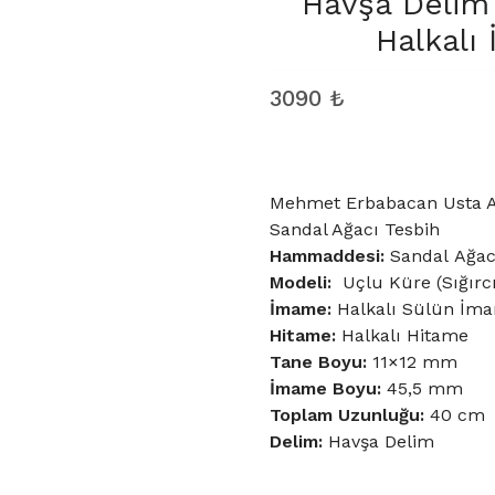
Havşa Delim 
Halkalı
3090
₺
Mehmet Erbabacan Usta At
Sandal Ağacı Tesbih
Hammaddesi:
Sandal Ağac
Modeli:
Uçlu Küre (Sığırc
İmame:
Halkalı Sülün İm
Hitame:
Halkalı Hitame
Tane Boyu
:
11×12 mm
İmame Boyu:
45,5 mm
Toplam Uzunluğu:
40 cm
Delim:
Havşa Delim