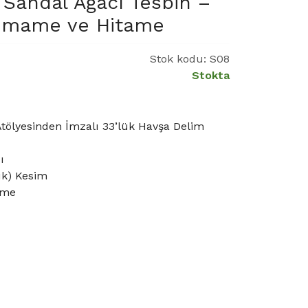
Sandal Ağacı Tesbih –
 İmame ve Hitame
Stok kodu:
S08
Stokta
ölyesinden İmzalı 33’lük Havşa Delim
ı
ık) Kesim
ame