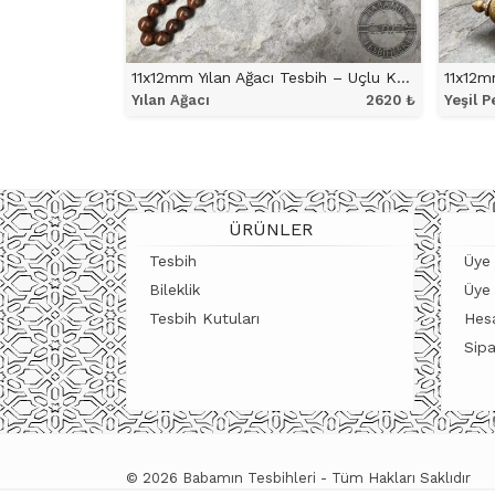
11x12mm Yılan Ağacı Tesbih – Uçlu Küre Model
Yılan Ağacı
2620
₺
Yeşil 
ÜRÜNÜ İNCELE
ÜRÜNLER
Tesbih
Üye 
Bileklik
Üye
Tesbih Kutuları
Hes
Sipa
© 2026 Babamın Tesbihleri - Tüm Hakları Saklıdır