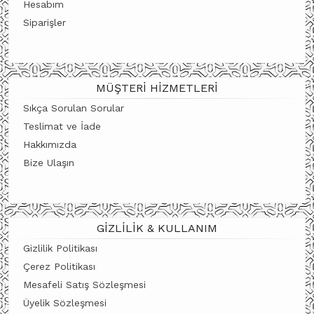
Hesabım
Siparişler
MÜŞTERI HIZMETLERI
Sıkça Sorulan Sorular
Teslimat ve İade
Hakkımızda
Bize Ulaşın
GIZLILIK & KULLANIM
Gizlilik Politikası
Çerez Politikası
Mesafeli Satış Sözleşmesi
Üyelik Sözleşmesi