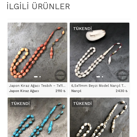
İLGILI ÜRÜNLER
TÜKENDI
Japon Kiraz Ağacı Tesbih – 7x11mm Süzme Dizim Beyzi Model
6,5x11mm Beyzi Model Narçıl Tesbih
Japon Kiraz Ağacı
2110
₺
Narçıl
2430
₺
TÜKENDI
TÜKENDI
ÜRÜNÜ İNCELE
ÜRÜNÜ İNCELE