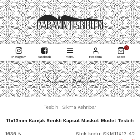
0
Instagram
Facebook
Menü
Hesabım
Sepet
Sıkma Kehribar
|
Tesbih
|
Sıkma Kehribar
|
11x13mm Karışık Renkli Kapsül Maskot Model Tesbih
1635
₺
Stok kodu:
SKM11X13-42