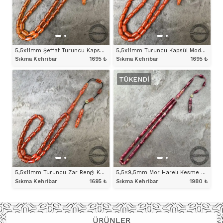
5,5x11mm Şeffaf Turuncu Kapsül Model Sıkma Kehribar Tesbih
5,5x11mm Turuncu Kapsül Model Sıkma Kehribar Tesbih
Sıkma Kehribar
1695
₺
Sıkma Kehribar
1695
₺
TÜKENDI
ÜRÜNÜ İNCELE
ÜRÜNÜ İNCELE
5,5x11mm Turuncu Zar Rengi Kapsül Model Sıkma Kehribar Tesbih
5,5×9,5mm Mor Hareli Kesme Model Tesbih
Sıkma Kehribar
1695
₺
Sıkma Kehribar
1980
₺
ÜRÜNÜ İNCELE
ÜRÜNÜ İNCELE
ÜRÜNLER