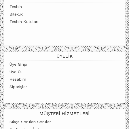
Tesbih
Bileklik
Tesbih Kutuları
ÜYELIK
Üye Girişi
Üye Ol
Hesabım
Siparişler
MÜŞTERI HIZMETLERI
Sıkça Sorulan Sorular