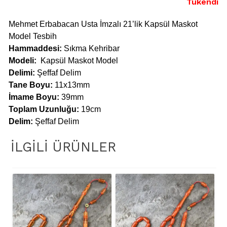
Tükendi
Mehmet Erbabacan Usta İmzalı 21’lik Kapsül Maskot
Model Tesbih
Hammaddesi:
Sıkma Kehribar
Modeli:
Kapsül Maskot Mode
l
Delimi:
Şeffaf Delim
Tane Boyu:
11x13mm
İmame Boyu:
39mm
Toplam Uzunluğu:
19cm
Delim:
Şeffaf Delim
İLGILI ÜRÜNLER