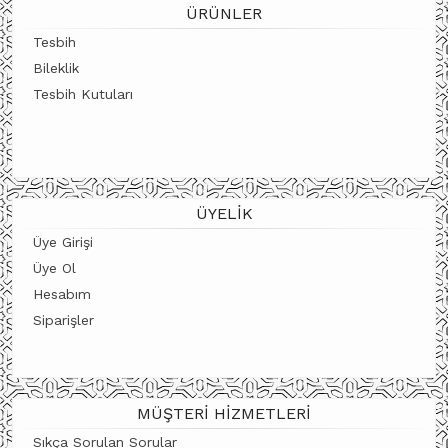
ÜRÜNLER
Tesbih
Bileklik
Tesbih Kutuları
ÜYELIK
Üye Girişi
Üye Ol
Hesabım
Siparişler
MÜŞTERI HIZMETLERI
Sıkça Sorulan Sorular