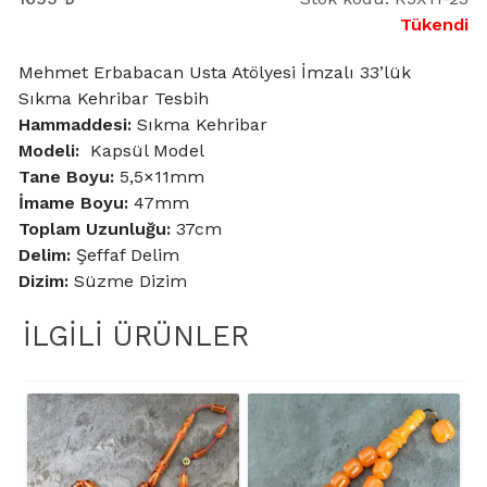
Tükendi
Mehmet Erbabacan Usta Atölyesi İmzalı 33’lük
Sıkma Kehribar Tesbih
Hammaddesi:
Sıkma Kehribar
Modeli:
Kapsül Model
Tane Boyu:
5,5×11mm
İmame Boyu:
47mm
Toplam Uzunluğu:
37cm
Delim:
Şeffaf Delim
Dizim:
Süzme Dizim
İLGILI ÜRÜNLER