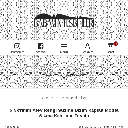
0
Instagram
Facebook
Menü
Hesabım
Sepet
Sıkma Kehribar
|
Tesbih
|
Sıkma Kehribar
|
5,5x11mm Alev Rengi Süzme Dizim Kapsül Model
Sıkma Kehribar Tesbih
1695
₺
Stok kodu:
K5X11-23