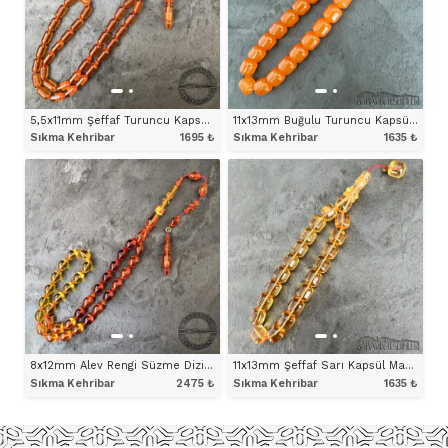
5,5x11mm Şeffaf Turuncu Kapsül Model Sıkma Kehribar Tesbih
11x13mm Buğulu Turuncu Kapsül Maskot Model Tesbih
Sıkma Kehribar
1695
₺
Sıkma Kehribar
1635
₺
ÜRÜNÜ İNCELE
ÜRÜNÜ İNCELE
8x12mm Alev Rengi Süzme Dizim Halkalı İmameli Tesbih
11x13mm Şeffaf Sarı Kapsül Maskot Model Tesbih
Sıkma Kehribar
2475
₺
Sıkma Kehribar
1635
₺
ÜRÜNÜ İNCELE
ÜRÜNÜ İNCELE