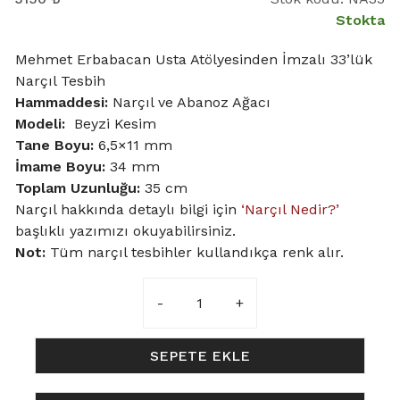
Stokta
Mehmet Erbabacan Usta Atölyesinden İmzalı 33’lük
Narçıl Tesbih
Hammaddesi:
Narçıl ve Abanoz Ağacı
Modeli:
Beyzi Kesim
Tane Boyu
:
6,5×11 mm
İmame Boyu:
34 mm
Toplam Uzunluğu:
35 cm
Narçıl hakkında detaylı bilgi için
‘Narçıl Nedir?’
başlıklı yazımızı okuyabilirsiniz.
Not:
Tüm narçıl tesbihler kullandıkça renk alır.
6,5x11mm
Abanoz
Ağacı
Eklemeli
SEPETE EKLE
Beyzi
Model