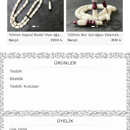
7x11mm Kapsül Model Yılan Ağacı Eklemeli Narçıl Tesbih
7x11mm Mor Gül Ağacı Eklemeli Halkalı İmame ve Hitameli Narçıl Tesbih
Narçıl
2900
₺
Narçıl
3510
₺
ÜRÜNÜ İNCELE
ÜRÜNÜ İNCELE
ÜRÜNLER
Tesbih
Bileklik
Tesbih Kutuları
ÜYELIK
Üye Girişi