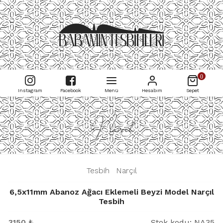
0
Instagram
Facebook
Menü
Hesabım
Sepet
Narçıl
|
Tesbih
|
Narçıl
|
6,5x11mm Abanoz Ağacı Eklemeli Beyzi Model Narçıl
Tesbih
3150
₺
Stok kodu:
NA35