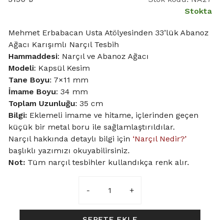
Stokta
Mehmet Erbabacan Usta Atölyesinden 33’lük Abanoz
Ağacı Karışımlı Narçıl Tesbih
Hammaddesi
: Narçıl ve Abanoz Ağacı
Modeli
: Kapsül Kesim
Tane Boyu
: 7×11 mm
İmame Boyu
: 34 mm
Toplam Uzunluğu
: 35 cm
Bilgi:
Eklemeli imame ve hitame, içlerinden geçen
küçük bir metal boru ile sağlamlaştırıldılar.
Narçıl hakkında detaylı bilgi için
‘Narçıl Nedir?’
başlıklı yazımızı okuyabilirsiniz.
Not:
Tüm narçıl tesbihler kullandıkça renk alır.
7x11mm
Kapsül
Model
Abanoz
SEPETE EKLE