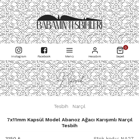
0
Instagram
Facebook
Menü
Hesabım
Sepet
Narçıl
|
Tesbih
|
Narçıl
|
7x11mm Kapsül Model Abanoz Ağacı Karışımlı Narçıl
Tesbih
3150
₺
Stok kodu:
NA27