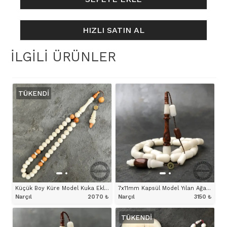
Ağacı
Karışımlı
HIZLI SATIN AL
Narçıl
Tesbih
İLGILI ÜRÜNLER
adet
TÜKENDI
Küçük Boy Küre Model Kuka Eklemeli Narçıl Tesbih
7x11mm Kapsül Model Yılan Ağacı Karışımlı Narçıl Tesbih
Narçıl
2070
₺
Narçıl
3150
₺
TÜKENDI
ÜRÜNÜ İNCELE
ÜRÜNÜ İNCELE