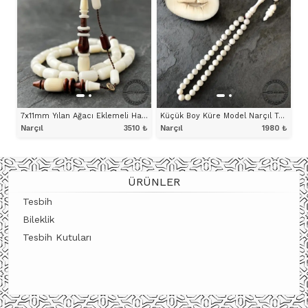
7x11mm Yılan Ağacı Eklemeli Halkalı İmame ve Hitameli Narçıl Tesbih
Küçük Boy Küre Model Narçıl Tesbih
Narçıl
3510
₺
Narçıl
1980
₺
ÜRÜNÜ İNCELE
ÜRÜNÜ İNCELE
ÜRÜNLER
Tesbih
Bileklik
Tesbih Kutuları