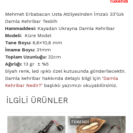
Tükendi
Mehmet Erbabacan Usta Atölyesinden İmzalı 33’lük
Damla Kehribar Tesbih
Hammaddesi:
Kayadan Ukrayna Damla Kehribar
Modeli:
Küre Model
Tane Boyu:
6,6×10,6 mm
İmame Boyu:
31mm
Toplam Uzunluğu:
32cm
Ağırlığı:
13 gr ± %5
Siyah renk, led ışıklı özel kutusunda gönderilecektir.
Damla kehribar hakkında detaylı bilgi için
‘Damla
Kehribar Nedir?’
başlıklı yazımızı okuyabilirsiniz.
İLGILI ÜRÜNLER
TÜKENDI