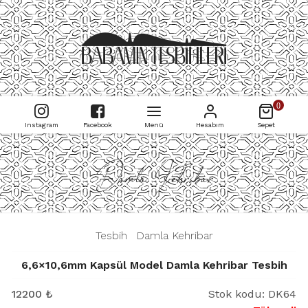
0
Instagram
Facebook
Menü
Hesabım
Sepet
Damla Kehribar
|
Tesbih
|
Damla Kehribar
|
6,6×10,6mm Kapsül Model Damla Kehribar Tesbih
12200
₺
Stok kodu:
DK64