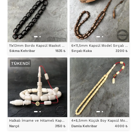
11x13mm Bordo Kapsül Maskot Model Tesbih
6×11,5mm Kapsül Model Sırçalı Kuka Tesbih
Sıkma Kehribar
1635
₺
Sırçalı Kuka
3200
₺
TÜKENDI
ÜRÜNÜ İNCELE
ÜRÜNÜ İNCELE
Halkalı İmame ve Hitameli Kapsül Model Narçıl Tesbih
4×6,5mm Küçük Boy Kapsül Model Damla Kehribar Tesbih
Narçıl
3150
₺
Damla Kehribar
4000
₺