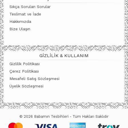
Sıkça Sorulan Sorular
Teslimat ve İade
Hakkımızda
Bize Ulaşın
GIZLILIK & KULLANIM
Gizlilik Politikası
Çerez Politikası
Mesafeli Satış Sözleşmesi
Üyelik Sözleşmesi
© 2026 Babamın Tesbihleri - Tüm Hakları Saklıdır