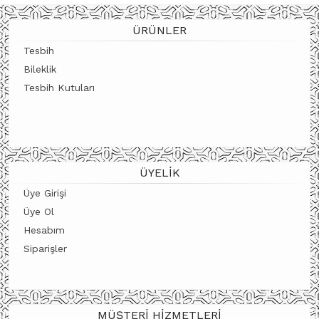
ÜRÜNÜ İNCELE
ÜRÜNÜ İNCELE
ÜRÜNLER
Tesbih
Bileklik
Tesbih Kutuları
ÜYELIK
Üye Girişi
Üye Ol
Hesabım
Siparişler
MÜŞTERI HIZMETLERI