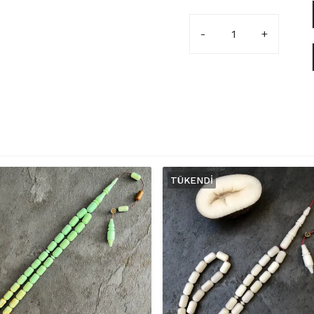
7x11,5mm
Pembe
Kombinli
Belçika
Katalin
Tesbih
adet
TÜKENDI