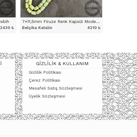
esbih
7×11,5mm Firuze Renk Kapsül Model Belçika Katalin Tesbih
2430
₺
Belçika Katalin
4210
₺
ÜRÜNÜ İNCELE
I
GIZLILIK & KULLANIM
Gizlilik Politikası
Çerez Politikası
Mesafeli Satış Sözleşmesi
Üyelik Sözleşmesi