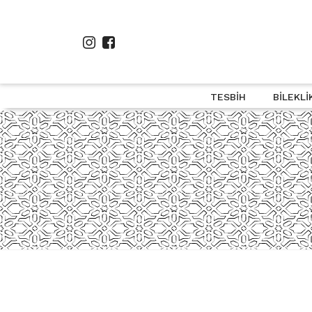
TESBIH
BILEKLI