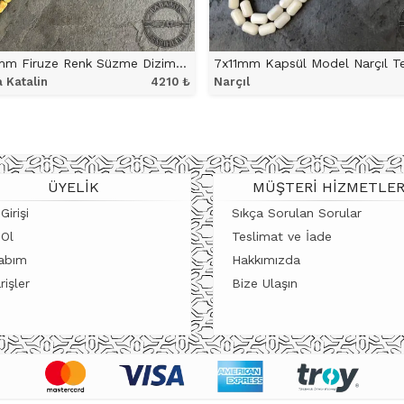
7×11,5mm Firuze Renk Süzme Dizim Belçika Katalin Tesbih
7x11mm Kapsül Model Narçıl T
a Katalin
4210
₺
Narçıl
ÜRÜNÜ İNCELE
ÜRÜNÜ İNCELE
ÜYELIK
MÜŞTERI HIZMETLER
Girişi
Sıkça Sorulan Sorular
 Ol
Teslimat ve İade
abım
Hakkımızda
rişler
Bize Ulaşın