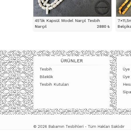
45’lik Kapsül Model Narçıl Tesbih
Narçıl
2880
₺
Belçik
ÜRÜNÜ İNCELE
ÜRÜNLER
Tesbih
Üye 
Bileklik
Üye
Tesbih Kutuları
Hes
Sipa
© 2026 Babamın Tesbihleri - Tüm Hakları Saklıdır