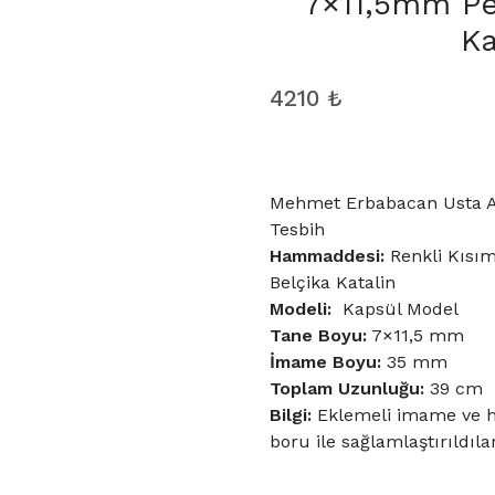
7×11,5mm Pe
Ka
4210
₺
Mehmet Erbabacan Usta Atö
Tesbih
Hammaddesi:
Renkli Kısım
Belçika Katalin
Modeli:
Kapsül Model
Tane Boyu
:
7×11,5 mm
İmame Boyu:
35 mm
Toplam Uzunluğu:
39 cm
Bilgi:
Eklemeli imame ve hi
boru ile sağlamlaştırıldılar