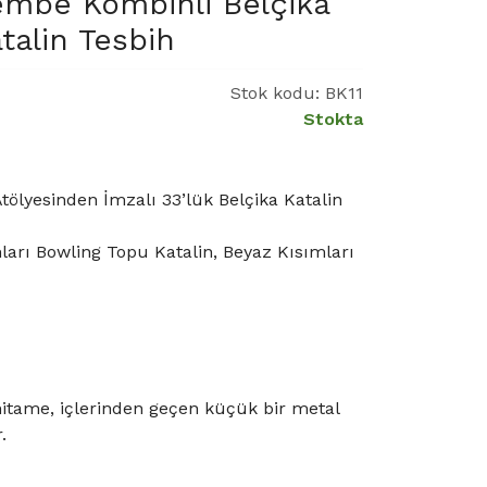
mbe Kombinli Belçika
talin Tesbih
Stok kodu:
BK11
Stokta
lyesinden İmzalı 33’lük Belçika Katalin
ları Bowling Topu Katalin, Beyaz Kısımları
tame, içlerinden geçen küçük bir metal
.