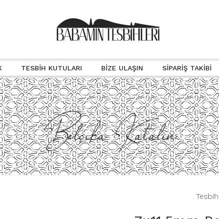
K
TESBIH KUTULARI
BIZE ULAŞIN
SIPARIŞ TAKIBI
Belçika Katalin
|
Tesbih