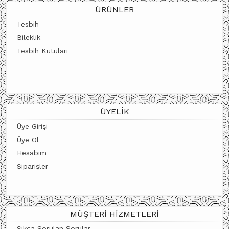
ÜRÜNLER
Tesbih
Bileklik
Tesbih Kutuları
ÜYELIK
Üye Girişi
Üye Ol
Hesabım
Siparişler
MÜŞTERI HIZMETLERI
Sıkça Sorulan Sorular