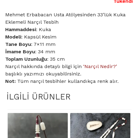
Tükendi
Mehmet Erbabacan Usta Atölyesinden 33’lük Kuka
Eklemeli Narçıl Tesbih
Hammaddesi
: Kuka
Modeli
: Kapsül Kesim
Tane Boyu
: 7×11 mm
İmame Boyu
: 34 mm
Toplam Uzunluğu
: 35 cm
Narçıl hakkında detaylı bilgi için
‘Narçıl Nedir?’
başlıklı yazımızı okuyabilirsiniz.
Not:
Tüm narçıl tesbihler kullandıkça renk alır.
İLGILI ÜRÜNLER