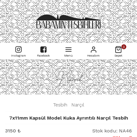
0
Instagram
Facebook
Menü
Hesabım
Sepet
Narçıl
|
Tesbih
|
Narçıl
|
7x11mm Kapsül Model Kuka Ayrıntılı Narçıl Tesbih
3150
₺
Stok kodu:
NA46