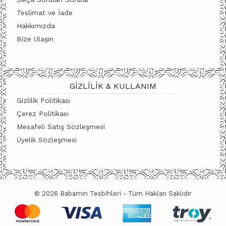
Teslimat ve İade
Hakkımızda
Bize Ulaşın
GIZLILIK & KULLANIM
Gizlilik Politikası
Çerez Politikası
Mesafeli Satış Sözleşmesi
Üyelik Sözleşmesi
© 2026 Babamın Tesbihleri - Tüm Hakları Saklıdır