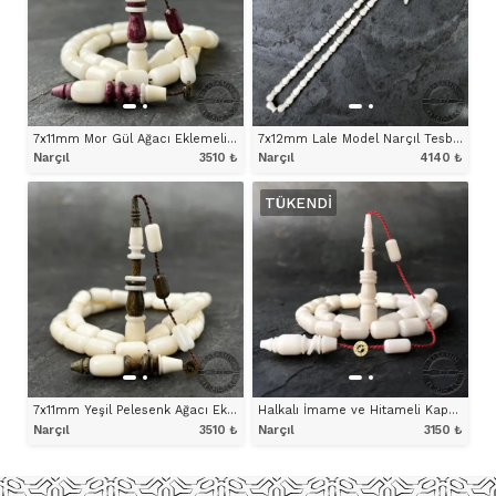
7x11mm Mor Gül Ağacı Eklemeli Halkalı İmame ve Hitameli Narçıl Tesbih
7x12mm Lale Model Narçıl Tesbih
Narçıl
3510
₺
Narçıl
4140
₺
TÜKENDI
ÜRÜNÜ İNCELE
ÜRÜNÜ İNCELE
7x11mm Yeşil Pelesenk Ağacı Eklemeli Halkalı İmame ve Hitameli Narçıl Tesbih
Halkalı İmame ve Hitameli Kapsül Model Narçıl Tesbih
Narçıl
3510
₺
Narçıl
3150
₺
ÜRÜNÜ İNCELE
ÜRÜNÜ İNCELE