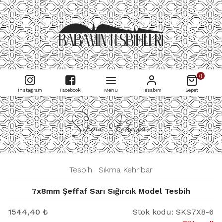
0
Instagram
Facebook
Menü
Hesabım
Sepet
Sıkma Kehribar
|
Tesbih
|
Sıkma Kehribar
|
7x8mm Şeffaf Sarı Sığırcık Model Tesbih
1544,40
₺
Stok kodu:
SKS7X8-6