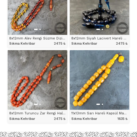
8x12mm Alev Rengi Süzme Dizim Halkalı İmameli Tesbih
8x12mm Siyah Lacivert Hareli Beyzi Model Halkalı İmameli Tesbih
Sıkma Kehribar
2475
₺
Sıkma Kehribar
2475
₺
ÜRÜNÜ İNCELE
ÜRÜNÜ İNCELE
8x12mm Turuncu Zar Rengi Halkalı İmameli Tesbih
11x13mm Sarı Hareli Kapsül Maskot Model Tesbih
Sıkma Kehribar
2475
₺
Sıkma Kehribar
1635
₺
ÜRÜNÜ İNCELE
ÜRÜNÜ İNCELE