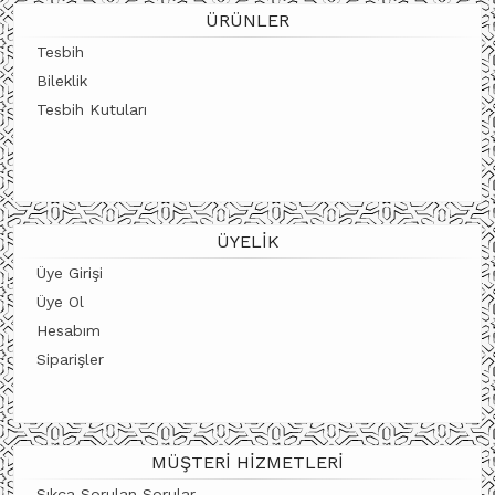
ÜRÜNLER
Tesbih
Bileklik
Tesbih Kutuları
ÜYELIK
Üye Girişi
Üye Ol
Hesabım
Siparişler
MÜŞTERI HIZMETLERI
Sıkça Sorulan Sorular