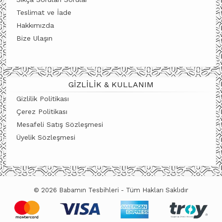
Teslimat ve İade
Hakkımızda
Bize Ulaşın
GIZLILIK & KULLANIM
Gizlilik Politikası
Çerez Politikası
Mesafeli Satış Sözleşmesi
Üyelik Sözleşmesi
© 2026 Babamın Tesbihleri - Tüm Hakları Saklıdır