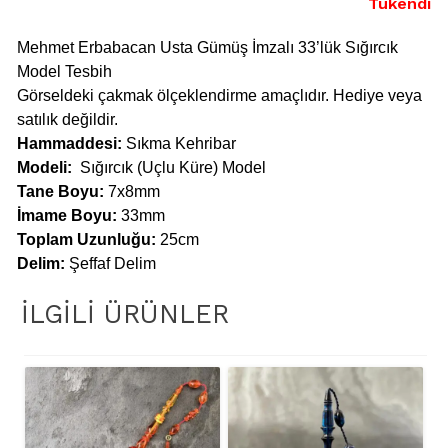
Tükendi
Mehmet Erbabacan Usta Gümüş İmzalı 33’lük Sığırcık
Model Tesbih
Görseldeki çakmak ölçeklendirme amaçlıdır. Hediye veya
satılık değildir.
Hammaddesi:
Sıkma Kehribar
Modeli:
Sığırcık (Uçlu Küre) Model
Tane Boyu:
7x8mm
İmame Boyu:
33mm
Toplam Uzunluğu:
25cm
Delim:
Şeffaf Delim
İLGILI ÜRÜNLER