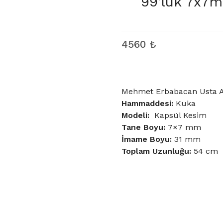
99’luk 7x7
4560
₺
Mehmet Erbabacan Usta At
Hammaddesi:
Kuka
Modeli:
Kapsül Kesim
Tane Boyu
:
7×7 mm
İmame Boyu:
31 mm
Toplam Uzunluğu:
54 cm