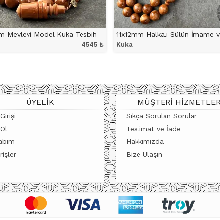
m Mevlevi Model Kuka Tesbih
4545
₺
Kuka
ÜRÜNÜ İNCELE
ÜRÜNÜ İNCELE
ÜYELIK
MÜŞTERI HIZMETLER
Girişi
Sıkça Sorulan Sorular
 Ol
Teslimat ve İade
abım
Hakkımızda
rişler
Bize Ulaşın