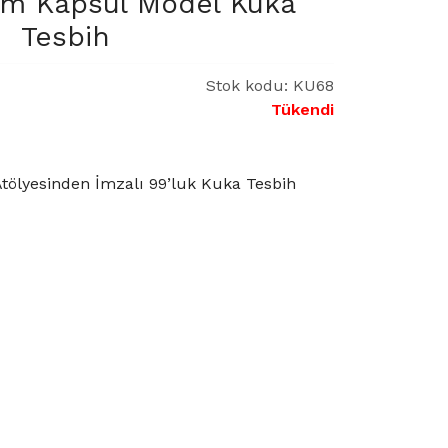
mm Kapsül Model Kuka
Tesbih
Stok kodu:
KU68
Tükendi
ölyesinden İmzalı 99’luk Kuka Tesbih