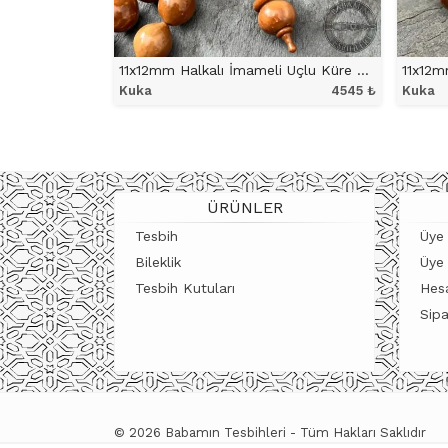
11x12mm Halkalı İmameli Uçlu Küre Model Kuka Tesbih
11x12m
Kuka
4545
₺
Kuka
ÜRÜNÜ İNCELE
ÜRÜNLER
Tesbih
Üye 
Bileklik
Üye
Tesbih Kutuları
Hes
Sipa
© 2026 Babamın Tesbihleri - Tüm Hakları Saklıdır