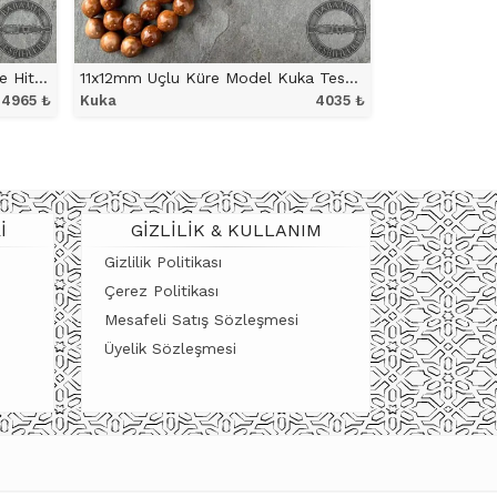
11x12mm Halkalı Sülün İmame ve Hitameli Uçlu Küre Model Kuka Tesbih
11x12mm Uçlu Küre Model Kuka Tesbih
4965
₺
Kuka
4035
₺
ÜRÜNÜ İNCELE
I
GIZLILIK & KULLANIM
Gizlilik Politikası
Çerez Politikası
Mesafeli Satış Sözleşmesi
Üyelik Sözleşmesi