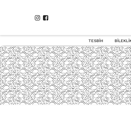
TESBIH
BILEKLI