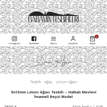
0
Instagram
Facebook
Menü
Hesabım
Sepet
Limon Ağacı
|
Tesbih
|
Ağaç
|
Limon Ağacı
|
9x12mm Limon Ağacı Tesbih – Halkalı Mevlevi
İmameli Beyzi Model
2800
₺
Stok kodu:
LA05