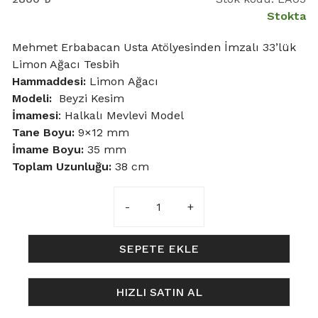
Stokta
Mehmet Erbabacan Usta Atölyesinden İmzalı 33’lük
Limon Ağacı Tesbih
Hammaddesi:
Limon Ağacı
Modeli:
Beyzi Kesim
İmamesi
: Halkalı Mevlevi Model
Tane Boyu
:
9×12 mm
İmame Boyu:
35 mm
Toplam Uzunluğu:
38 cm
9x12mm
Limon
Ağacı
Tesbih
SEPETE EKLE
-
Halkalı
HIZLI SATIN AL
Mevlevi
İmameli