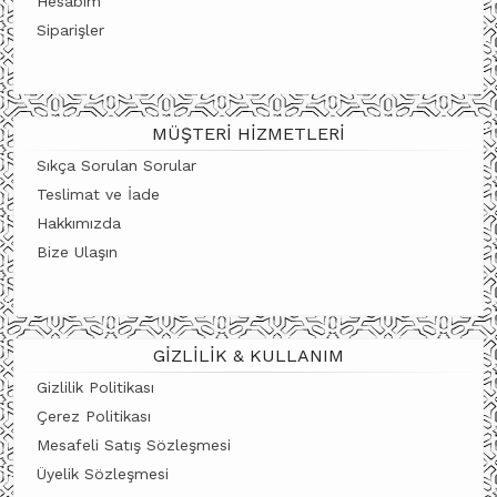
Hesabım
Siparişler
MÜŞTERI HIZMETLERI
Sıkça Sorulan Sorular
Teslimat ve İade
Hakkımızda
Bize Ulaşın
GIZLILIK & KULLANIM
Gizlilik Politikası
Çerez Politikası
Mesafeli Satış Sözleşmesi
Üyelik Sözleşmesi