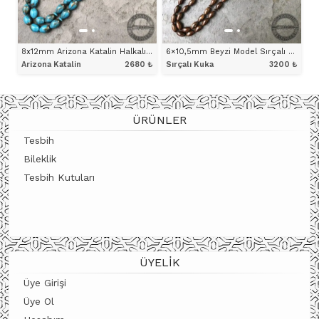
8x12mm Arizona Katalin Halkalı İmameli Firuze Renk Tesbih
6×10,5mm Beyzi Model Sırçalı Kuka Tesbih
Arizona Katalin
2680
₺
Sırçalı Kuka
3200
₺
ÜRÜNÜ İNCELE
ÜRÜNÜ İNCELE
ÜRÜNLER
Tesbih
Bileklik
Tesbih Kutuları
ÜYELIK
Üye Girişi
Üye Ol