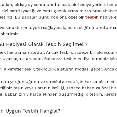
ıradan, birkaç ay sonra unutulacak bir hediye yerine; her
 sizi hatırlayacağı ve hatta çocuklarına miras bırakabilece
rdesiniz. Bu Babalar Günü’nde ona
özel bir
tesbih
hediye e
a ve karakterine uyum sağlayacak, bu özel günü unutulma
hberimiz!
ü Hediyesi Olarak Tesbih Seçilmeli?
ek her zaman zordur. Ancak tesbih, sadece bir aksesuar değ
n uzaklaşma aracıdır. Babanıza tesbih hediye etmeniz içi
r:
Kıyafetler eskir, teknolojik aletlerin modası geçer. Ancak 
nün yorgunluğunu ve stresini atmak için harika bir medit
iğiniz taşın veya ustanın işçiliği, sadece babanıza özel bir
r:
Babanızın yıllarca elinden düşürmediği o tesbih, ileride 
En Uygun Tesbih Hangisi?