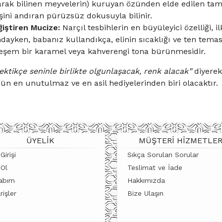
larak bilinen meyvelerin) kuruyan özünden elde edilen ta
işini andıran pürüzsüz dokusuyla bilinir.
iştiren Mucize:
Narçıl tesbihlerin en büyüleyici özelliği, i
dayken, babanız kullandıkça, elinin sıcaklığı ve ten tema
şem bir karamel veya kahverengi tona bürünmesidir.
ektikçe seninle birlikte olgunlaşacak, renk alacak”
diyerek 
ün en unutulmaz ve en asil hediyelerinden biri olacaktır.
ÜYELIK
MÜŞTERI HIZMETLER
Girişi
Sıkça Sorulan Sorular
 Ol
Teslimat ve İade
abım
Hakkımızda
rişler
Bize Ulaşın