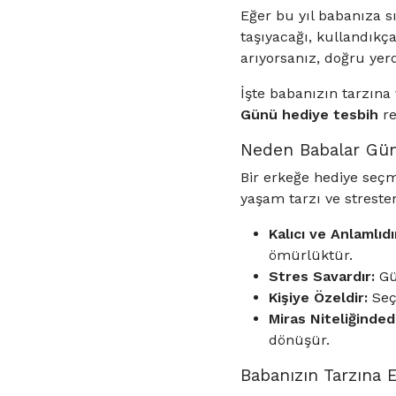
Eğer bu yıl babanıza s
taşıyacağı, kullandıkça
arıyorsanız, doğru ye
İşte babanızın tarzın
Günü hediye tesbih
re
Neden Babalar Gün
Bir erkeğe hediye seçm
yaşam tarzı ve streste
Kalıcı ve Anlamlıdı
ömürlüktür.
Stres Savardır:
Gü
Kişiye Özeldir:
Seçt
Miras Niteliğindedi
dönüşür.
Babanızın Tarzına 