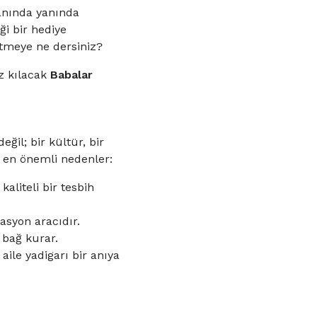
 anında yanında
ği bir hediye
tmeye ne dersiniz?
z kılacak
Babalar
il; bir kültür, bir
n en önemli nedenler:
kaliteli bir tesbih
asyon aracıdır.
 bağ kurar.
aile yadigarı bir anıya