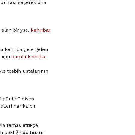
gun taşı seçerek ona
 olan biriyse,
kehribar
a kehribar, ele gelen
 için
damla kehribar
le tesbih ustalarının
i günler” diyen
lleri harika bir
yla temas ettikçe
bih çektiğinde huzur