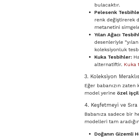
bulacaktır.
Pelesenk Tesbihle
renk değiştirerek 
metanetini simgele
Yılan Ağacı Tesbih
desenleriyle “yıla
koleksiyonluk tesb
Kuka Tesbihler:
Haf
alternatiftir.
Kuka 
3. Koleksiyon Meraklıs
Eğer babanızın zaten k
model yerine
özel işçil
4. Keşfetmeyi ve Sıra 
Babanıza sadece bir he
modelleri tam aradığı
Doğanın Gizemli H