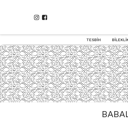
TESBIH
BILEKLI
BABA