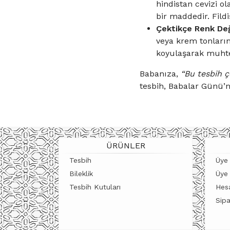
hindistan cevizi o
bir maddedir. Fild
Çektikçe Renk Değ
veya krem tonların
koyulaşarak muhte
Babanıza,
“Bu tesbih ç
tesbih, Babalar Günü’n
ÜRÜNLER
Tesbih
Üye 
Bileklik
Üye
Tesbih Kutuları
Hes
Sipa