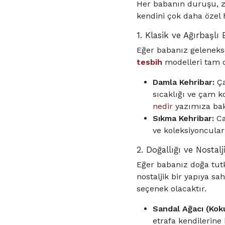
Her babanın duruşu, ze
kendini çok daha özel hi
1. Klasik ve Ağırbaşlı
Eğer babanız gelenekse
tesbih
modelleri tam o
Damla Kehribar:
Ça
sıcaklığı ve çam k
nedir
yazımıza bak
Sıkma Kehribar:
Ca
ve koleksiyoncular
2. Doğallığı ve Nostal
Eğer babanız doğa tutk
nostaljik bir yapıya sa
seçenek olacaktır.
Sandal Ağacı (Koku
etrafa kendilerine