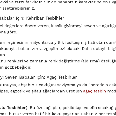
vki ve tarzı farklıdır. Siz de babanızın karakterine en uy
ssettirebilirsiniz.
 Babalar İçin: Kehribar Tesbihler
l değerlere önem veren, klasik giyinmeyi seven ve ağırlığı
na göre.
m reçinesinin milyonlarca yıllık fosilleşmiş hali olan daml
okusuyla babanızın vazgeçilmezi olacak. Daha detaylı bilgi
ın.
nlı renkleri ve zamanla renk değiştirme (aldırma) özelliğiy
ın gözbebeğidir.
jiyi Seven Babalar İçin: Ağaç Tesbihler
unuysa, ahşabın sıcaklığını seviyorsa ya da “nerede o esk
hipse, egzotik ve şifalı ağaçlardan üretilen
ağaç tesbih
mode
lu Tesbihler):
Bu özel ağaçlar, çekildikçe ve elin sıcaklığı
 has, huzur veren hafif bir koku yayarlar. Babanız her tes