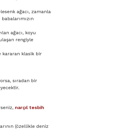
elesenk ağacı, zamanla
ı babalarımızın
ılan ağacı, koyu
ulaşan rengiyle
 kararan klasik bir
orsa, sıradan bir
ecektir.
rseniz,
narçıl tesbih
rının (özellikle deniz