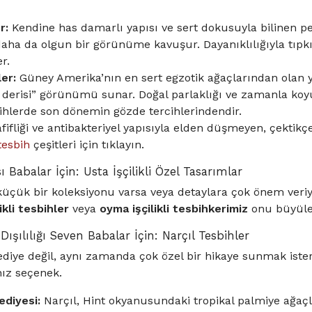
r:
Kendine has damarlı yapısı ve sert dokusuyla bilinen p
daha da olgun bir görünüme kavuşur. Dayanıklılığıyla tıpk
r.
ler:
Güney Amerika’nın en sert egzotik ağaçlarından olan y
n derisi” görünümü sunar. Doğal parlaklığı ve zamanla koy
ihlerde son dönemin gözde tercihlerindendir.
ifliği ve antibakteriyel yapısıyla elden düşmeyen, çektikçe
tesbih
çeşitleri için tıklayın.
ı Babalar İçin: Usta İşçilikli Özel Tasarımlar
üçük bir koleksiyonu varsa veya detaylara çok önem veriy
ikli tesbihler
veya
oyma işçilikli tesbihkerimiz
onu büyüley
Dışılılığı Seven Babalar İçin: Narçıl Tesbihler
diye değil, aynı zamanda çok özel bir hikaye sunmak iste
nız seçenek.
ediyesi:
Narçıl, Hint okyanusundaki tropikal palmiye ağaçla