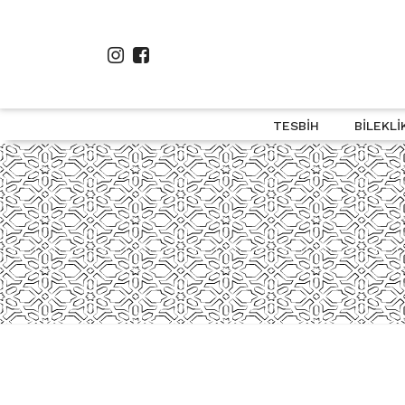
TESBIH
BILEKLI