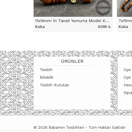
11x14mm İri Taneli Yumurta Model Kuka Tesbih
Kuka
4095
₺
Kuka
ÜRÜNÜ İNCELE
ÜRÜNLER
Tesbih
Üye 
Bileklik
Üye
Tesbih Kutuları
Hes
Sipa
© 2026 Babamın Tesbihleri - Tüm Hakları Saklıdır