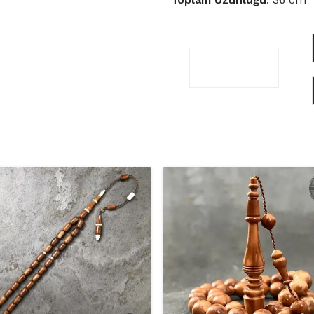
Özel
İşçilikli
Kapsül
Model
Kuka
Tesbih
İKU01
adet