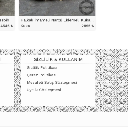
esbih
Halkalı İmameli Narçıl Eklemeli Kuka Tesbih
4545
₺
Kuka
2895
₺
ÜRÜNÜ İNCELE
I
GIZLILIK & KULLANIM
Gizlilik Politikası
Çerez Politikası
Mesafeli Satış Sözleşmesi
Üyelik Sözleşmesi