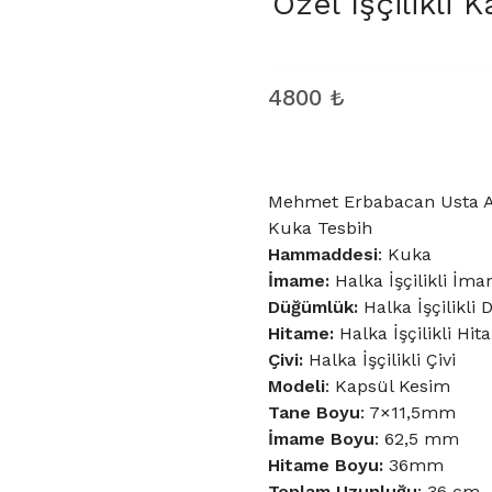
Özel İşçilikli
4800
₺
Mehmet Erbabacan Usta Atö
Kuka Tesbih
Hammaddesi
: Kuka
İmame:
Halka İşçilikli İm
Düğümlük:
Halka İşçilikli
Hitame:
Halka İşçilikli Hi
Çivi:
Halka İşçilikli Çivi
Modeli
: Kapsül Kesim
Tane Boyu
: 7×11,5mm
İmame Boyu
: 62,5 mm
Hitame Boyu:
36mm
Toplam Uzunluğu
: 36 cm