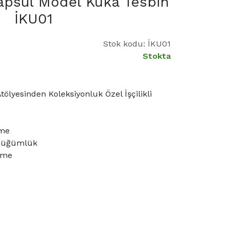
 Kapsül Model Kuka Tesbih
İKU01
Stok kodu:
İKU01
Stokta
lyesinden Koleksiyonluk Özel İşçilikli
ame
 Düğümlük
tame