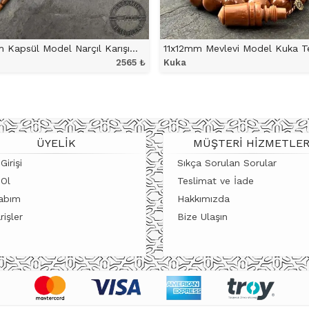
7x11mm Kapsül Model Narçıl Karışımlı Kuka Tesbih
11x12mm Mevlevi Model Kuka T
2565
₺
Kuka
ÜRÜNÜ İNCELE
ÜRÜNÜ İNCELE
ÜYELIK
MÜŞTERI HIZMETLER
Girişi
Sıkça Sorulan Sorular
 Ol
Teslimat ve İade
abım
Hakkımızda
rişler
Bize Ulaşın